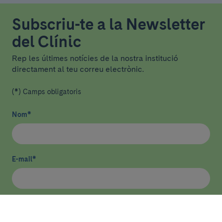
Subscriu-te a la Newsletter
del Clínic
Rep les últimes notícies de la nostra institució
directament al teu correu electrònic.
(*) Camps obligatoris
Nom
*
E-mail
*
He llegit i accepto
la política de privacitat
*