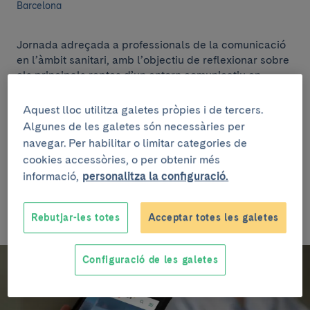
Barcelona
Jornada adreçada a professionals de la comunicació
en l’àmbit sanitari, amb l’objectiu de reflexionar sobre
els principals reptes d’un entorn comunicatiu en
constant transformació. El programa explorarà les
tendències emergents en la creació i difusió de
Aquest lloc utilitza galetes pròpies i de tercers.
continguts digitals, el paper del fact-checking davant
Algunes de les galetes són necessàries per
noves narratives i la necessitat d’equilibrar el rigor a
navegar. Per habilitar o limitar categories de
l'hora d'informar sobre salut.
cookies accessòries, o per obtenir més
informació,
personalitza la configuració.
Coordina: Mireia Pons
Rebutjar-les totes
Acceptar totes les galetes
Configuració de les galetes