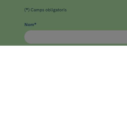
(*) Camps obligatoris
Nom
*
He llegit i accepto
la política de privacitat
*
ASSISTÈNCIA
RECER
Malalties, símptomes i estats de
Inici
salut
Sobre l'I
Proves i procediments