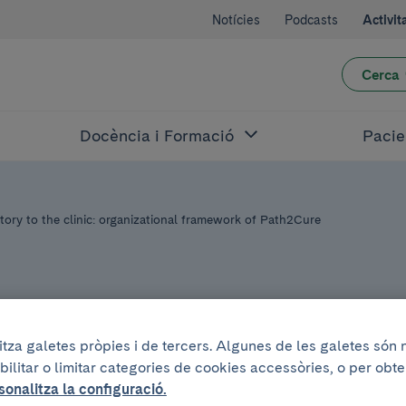
Notícies
Podcasts
Activit
Cerca
Docència i Formació
Pacie
ry to the clinic: organizational framework of Path2Cure
litza galetes pròpies i de tercers. Algunes de les galetes són
bilitar o limitar categories de cookies accessòries, o per obt
 maig de 2026
.
De 15:00h a 16:00h
sonalitza la configuració.