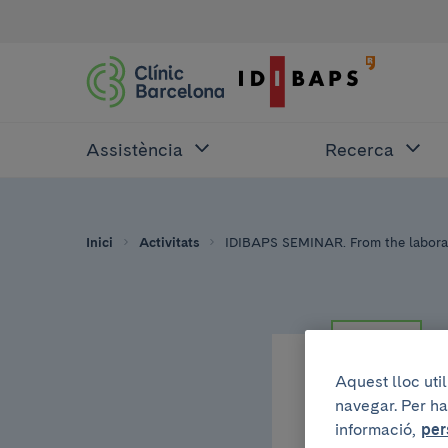
Assistència
Recerca
Inici
Activitats
IDIBAPS SEMINAR. From the laborato
RECERCA
Aquest lloc uti
navegar. Per ha
Dimecres, 20 de
informació,
per