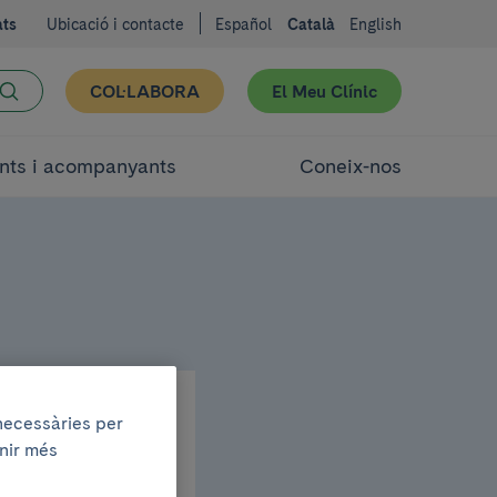
ats
Ubicació i contacte
Español
Català
English
COL·LABORA
El Meu Clínic
nts i acompanyants
Coneix-nos
 necessàries per
enir més