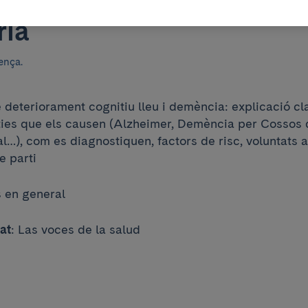
eimer, més que un probl
ia
ença.
 deteriorament cognitiu lleu i demència: explicació cl
lties que els causen (Alzheimer, Demència per Cossos
…), com es diagnostiquen, factors de risc, voluntats a
de parti
s en general
tat
: Las voces de la salud