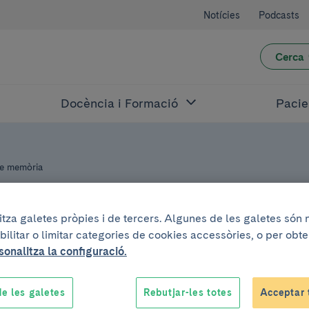
Notícies
Podcasts
Cerca
Docència i Formació
Pacie
de memòria
litza galetes pròpies i de tercers. Algunes de les galetes són
T
bilitar o limitar categories de cookies accessòries, o per obt
sonalitza la configuració.
aig de 2026
.
De 12:00h a 12:30h
e les galetes
Rebutjar-les totes
Acceptar 