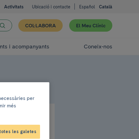
Activitats
Ubicació i contacte
Español
Català
COL·LABORA
El Meu Clínic
nts i acompanyants
Coneix-nos
 necessàries per
enir més
totes les galetes