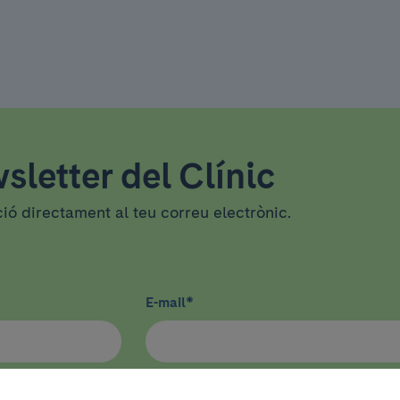
sletter del Clínic
ció directament al teu correu electrònic.
E-mail
*