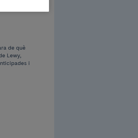
ema de
ara de què
 de Lewy,
nticipades i