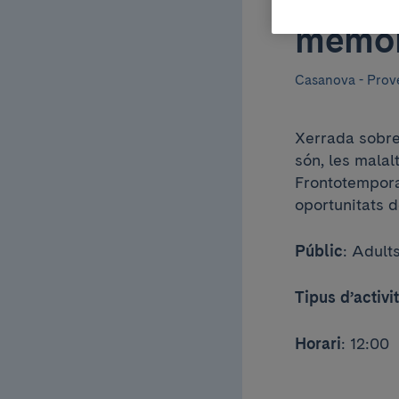
L’Alzh
memòr
Casanova - Prov
Xerrada sobre
són, les mala
Frontotemporal
oportunitats 
Públic
: Adult
Tipus d’activi
Horari
: 12:00