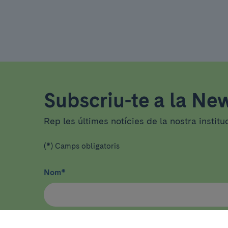
Subscriu-te a la New
Rep les últimes notícies de la nostra institu
(*) Camps obligatoris
Nom
*
He llegit i accepto
la política de privacitat
*