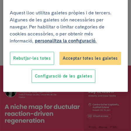
Aquest lloc utilitza galetes pròpies i de tercers.
Rita Manco
, PhD
Young Group Leader, Inserm UMR1011
Algunes de les galetes són necessàries per
Institut Pasteur de Lille / Université de Lille (France)
navegar. Per habilitar o limitar categories de
cookies accessòries, o per obtenir més
Presentat per
Jordi Gracia-Sancho
.
informació,
personalitza la configuració.
Rebutjar-les totes
Acceptar totes les galetes
Configuració de les galetes