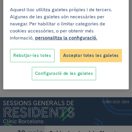
Curs 2023 - 2024
Aquest lloc utilitza galetes pròpies i de tercers.
Algunes de les galetes són necessàries per
Les sessions són en format on-line retransmeses en
navegar. Per habilitar o limitar categories de
directe a través de diferents canals:
cookies accessòries, o per obtenir més
informació,
personalitza la configuració.
Accés per a Residents del Clínic Barcelona:
clinic.zoom.us/j/97006741791
Rebutjar-les totes
Acceptar totes les galetes
Accés per a altres professionals del Clínic Barcelona
i professionals externs:
youtube.com/@ClinicBarcelona
Configuració de les galetes