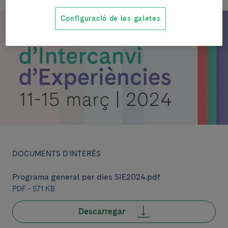
Configuració de les galetes
DOCUMENTS D'INTERÈS
Programa general per dies SIE2024.pdf
PDF - 571 KB
Descarregar