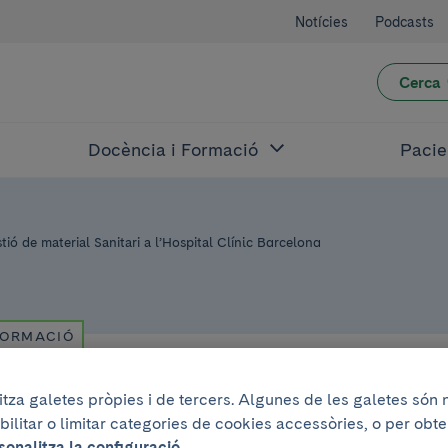
Notícies
Podcasts
Cerca
Docència i Formació
Pacie
ió de material Sanitari a l’Hospital Clínic Barcelona
FORMACIÓ
litza galetes pròpies i de tercers. Algunes de les galetes són
iol de 2026
.
De 9:00h a 14:00h
bilitar o limitar categories de cookies accessòries, o per obt
sonalitza la configuració.