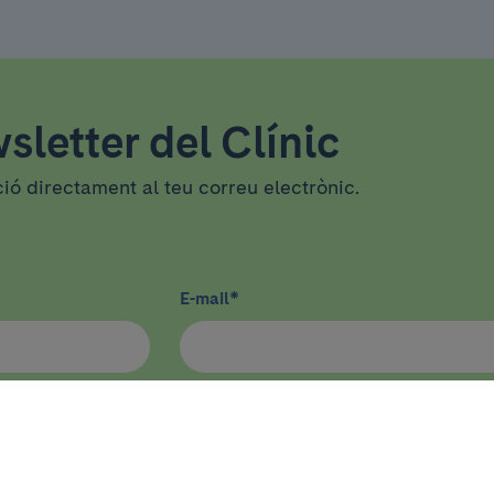
sletter del Clínic
ció directament al teu correu electrònic.
E-mail
*