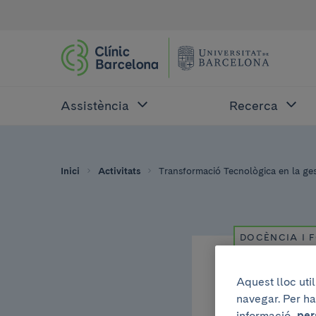
Assistència
Recerca
Inici
Activitats
Transformació Tecnològica en la gest
DOCÈNCIA I 
Aquest lloc uti
Dimarts, 7 de jul
navegar. Per ha
informació,
per