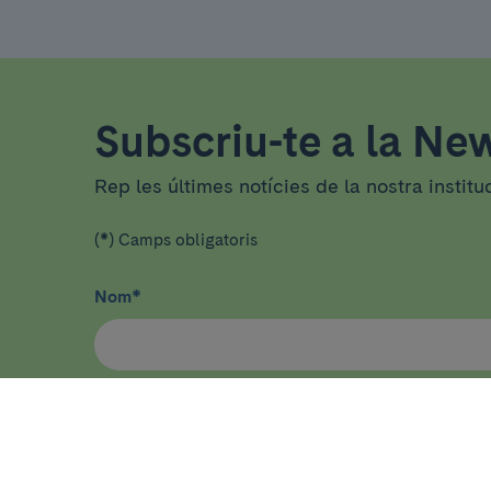
Subscriu-te a la New
Rep les últimes notícies de la nostra institu
(*) Camps obligatoris
Nom
*
He llegit i accepto
la política de privacitat
*