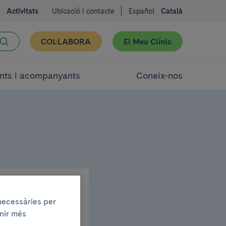
Activitats
Ubicació i contacte
Español
Català
COL·LABORA
El Meu Clínic
nts i acompanyants
Coneix-nos
 necessàries per
enir més