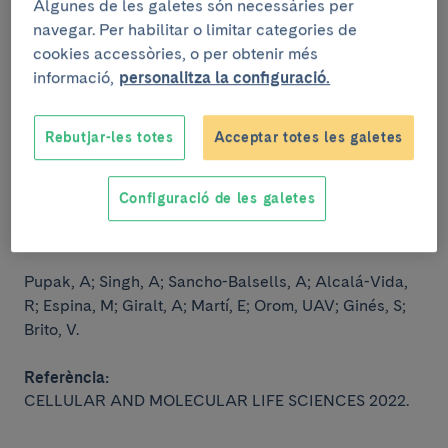
Algunes de les galetes són necessàries per
navegar. Per habilitar o limitar categories de
Referència:
cookies accessòries, o per obtenir més
CELL 2022.
informació,
personalitza la configuració.
Rebutjar-les totes
Acceptar totes les galetes
Altered m6A RNA methylation contributes
to hippocampal memory deficits in
Configuració de les galetes
Huntington's disease mice
Pupak, A; Singh, A; Sancho-Balsells, A; Alcalá-Vida,
R; Espina, M;
Giralt, A; Martí, E; Orom, UAV; Ginés, S;
Brito, V.
Referència:
CELLULAR AND MOLECULAR LIFE SCIENCES 2022.