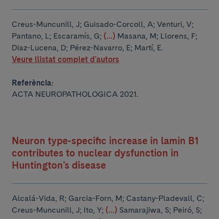
Creus-Muncunill, J; Guisado-Corcoll, A; Venturi, V;
Pantano, L; Escaramís, G;
(...)
Masana, M; Llorens, F;
Diaz-Lucena, D; Pérez-Navarro, E; Martí, E.
Veure llistat complet d'autors
Referència:
ACTA NEUROPATHOLOGICA 2021.
Neuron type-specific increase in lamin B1
contributes to nuclear dysfunction in
Huntington's disease
Alcalá-Vida, R; Garcia-Forn, M; Castany-Pladevall, C;
Creus-Muncunill, J; Ito, Y;
(...)
Samarajiwa, S; Peiró, S;