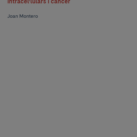
intracel·lulars i càncer
Joan Montero