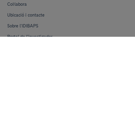
Col·labora
Ubicació i contacte
Sobre l'IDIBAPS
Portal de l'investigador
iMarina
Funding Opportunities
Consulta les ofertes de feina
L'IDIBAPS busca professionals amb talent per cobrir les
necessitats que sorgeixen de forma periòdica.
Entra