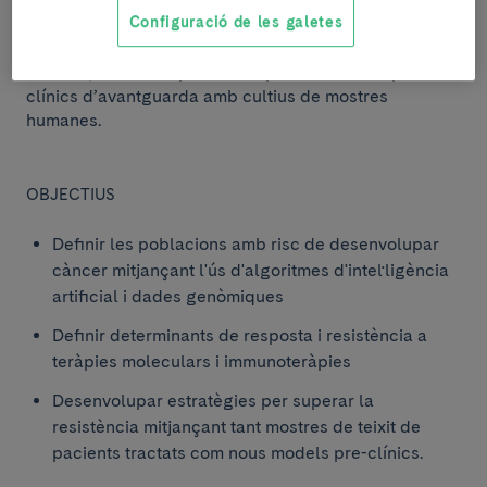
conformen el programa utilitzaran tecnologies
Configuració de les galetes
biomèdiques innovadores com la intel·ligència
artificial, l’anàlisi de big data, la seqüenciació
cel·lular, la transcriptòmica espacial i models pre-
clínics d’avantguarda amb cultius de mostres
humanes.
OBJECTIUS
Definir les poblacions amb risc de desenvolupar
càncer mitjançant l'ús d'algoritmes d'intel·ligència
artificial i dades genòmiques
Definir determinants de resposta i resistència a
teràpies moleculars i immunoteràpies
Desenvolupar estratègies per superar la
resistència mitjançant tant mostres de teixit de
pacients tractats com nous models pre-clínics.