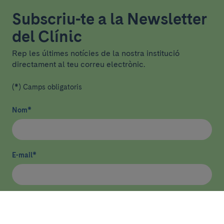
Subscriu-te a la Newsletter
del Clínic
Rep les últimes notícies de la nostra institució
directament al teu correu electrònic.
(*) Camps obligatoris
Nom
*
E-mail
*
He llegit i accepto
la política de privacitat
*