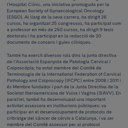
l'Hospital Clínic, una iniciativa promoguda per la
European Society of Gynaecological Oncology
(ESGO). Al llarg de la seva carrera, ha dirigit 26
cursos, ha organitzat 25 congressos, ha participat com
a professor en més de 250 cursos, ha dirigit 9 tesis
doctorals i ha participat en la redacció de 20
documents de consens i guies clíniques.
També ha exercit diversos rols dins la junta directiva
de l'Associació Espanyola de Patologia Cervical i
Colposcòpia; ha estat membre del Comitè de
Terminologia de la International Federation of Cervical
Pathology and Colposcopy (IFCPC) entre 2008 i 2011 i
és Membre fundador i part de la Junta Directiva de la
Societat Iberoamericana de Vulva i Vagina (SIAVV). En
paral·lel, també ha desenvolupat una important
activitat assessora en institucions públiques: va
participar en el desenvolupament de protocols de
cribratge del càncer de cèrvix a Catalunya, i va ser
membre del Comitè assessor per al protocol