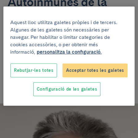
Autoinmunes de la
Universidad Nacional
Aquest lloc utilitza galetes pròpies i de tercers.
de Asunción i la UB
Algunes de les galetes són necessàries per
navegar. Per habilitar o limitar categories de
El Dr.
Ricard Cervera
, cap del Servei de Malalties
cookies accessòries, o per obtenir més
Autoimmunes de l'Hospital Clínic de Barcelona i
informació,
personalitza la configuració.
coordinador del Màster en Malalties Autoimmunes de
la Universitat de Barcelona, i la Dra.
Isabel Acosta
,
professora de la Universidad Nacional de Asunción i
Rebutjar-les totes
Acceptar totes les galetes
ex-alumna d'aquest Màster, dirigeixen la primera
edició de la "
Maestría en Enfermedades
Autoinmunes
" a Asunción, Paraguai.
Configuració de les galetes