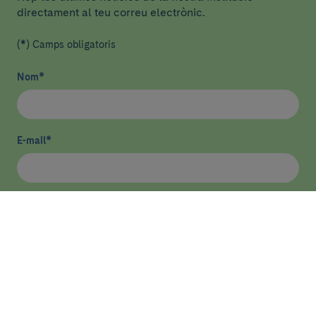
directament al teu correu electrònic.
(*) Camps obligatoris
Nom
*
E-mail
*
He llegit i accepto
la política de privacitat
*
Enviar