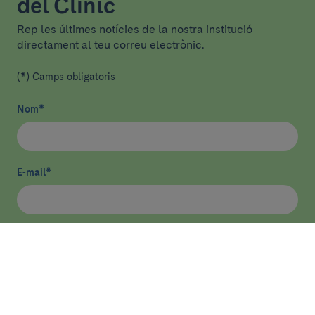
del Clínic
Rep les últimes notícies de la nostra institució
directament al teu correu electrònic.
(*) Camps obligatoris
Nom
*
E-mail
*
He llegit i accepto
la política de privacitat
*
Enviar