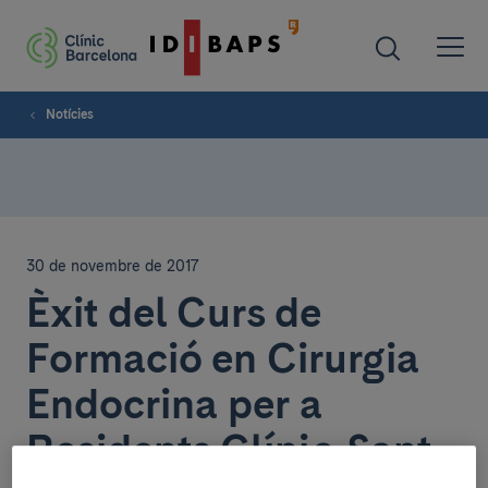
Notícies
30 de novembre de 2017
Èxit del Curs de
Formació en Cirurgia
Endocrina per a
Residents Clínic-Sant