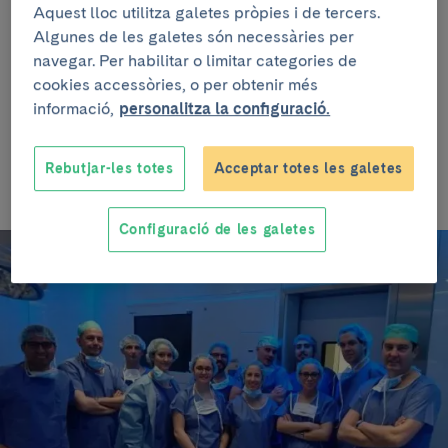
Pau 2017
Aquest lloc utilitza galetes pròpies i de tercers.
Algunes de les galetes són necessàries per
Entre els dies 29 de novembre i 1 de desembre s'ha
navegar. Per habilitar o limitar categories de
realitzat al serveis de Cirurgia del Clínic i de
cookies accessòries, o per obtenir més
l’Hospital de Sant Pau el "
Curso de Cirugia Endocrina
informació,
personalitza la configuració.
para Residentes 2017
" que organitza l'Asociación
Española de Cirujanos (AEC). Els curs l'han dirigit els
doctors Oscar Vidal (Clínic) i Antonio Moral (H. Sant
Rebutjar-les totes
Acceptar totes les galetes
Pau).
Configuració de les galetes