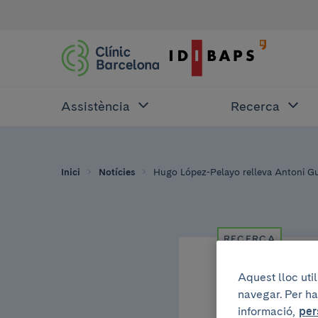
Assistència
Recerca
Inici
Notícies
Hugo López-Pelayo relleva Antoni Gu
RECERCA
7 d’octubre de 2022
Aquest lloc uti
navegar. Per ha
Hugo 
informació,
per