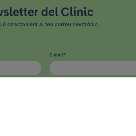
sletter del Clínic
ció directament al teu correu electrònic.
E-mail
*
CA
DOCÈNCIA I FORMACIÓ