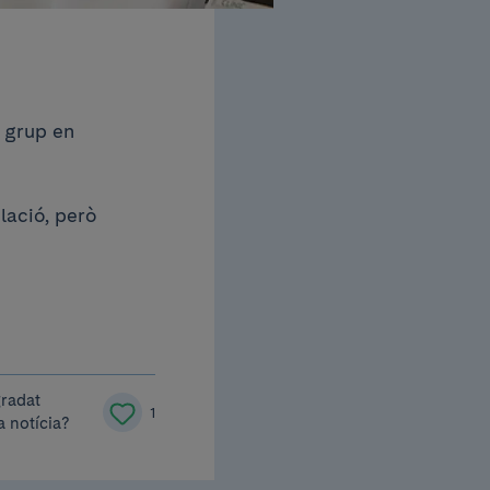
 grup en
lació, però
gradat
1
a notícia?