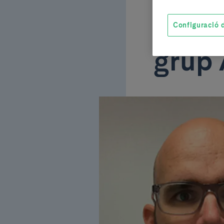
Anton
Configuració d
grup 