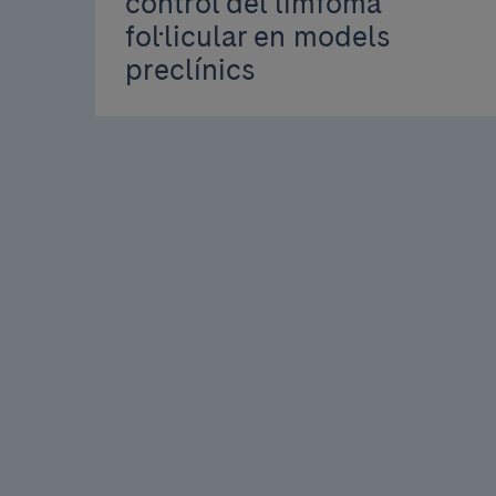
control del limfoma
fol·licular en models
preclínics