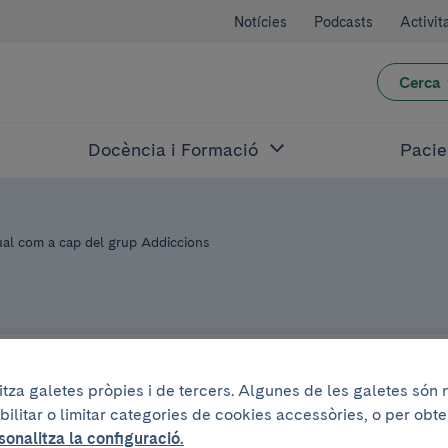
Notícies
Podcasts
Activit
Cerca
Docència i Formació
Pacie
al com a cap del grup Addiccions
litza galetes pròpies i de tercers. Algunes de les galetes són
bilitar o limitar categories de cookies accessòries, o per obt
López-Pelayo rel
sonalitza la configuració.