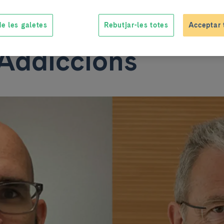
i Gual com a cap 
e les galetes
Rebutjar-les totes
Acceptar 
Addiccions