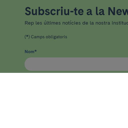
Subscriu-te a la New
Rep les últimes notícies de la nostra institu
(*) Camps obligatoris
Nom
*
He llegit i accepto
la política de privacitat
*
ASSISTÈNCIA
RECER