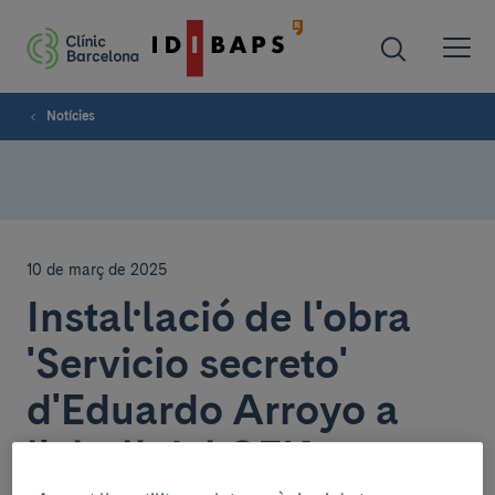
Notícies
10 de març de 2025
Instal·lació de l'obra
'Servicio secreto'
d'Eduardo Arroyo a
l'altell del CEK