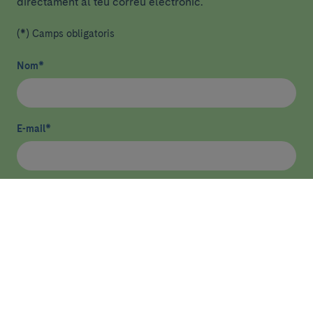
directament al teu correu electrònic.
(*) Camps obligatoris
Nom
*
E-mail
*
He llegit i accepto
la política de privacitat
*
Enviar