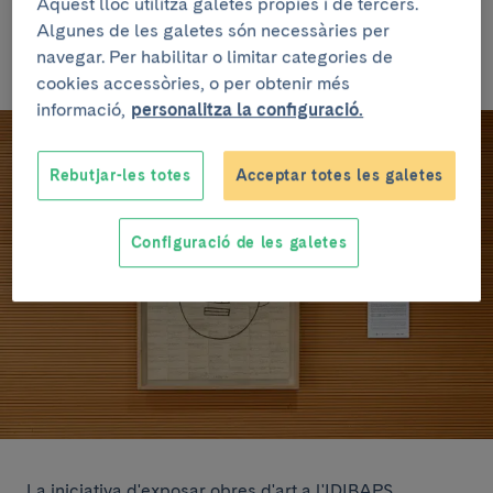
Aquest lloc utilitza galetes pròpies i de tercers.
A principis de març es va retirar de l'altell del CEK
Algunes de les galetes són necessàries per
l'obra "
Peu i Vernís
", d'
Antoni Tàpies
, que es va
navegar. Per habilitar o limitar categories de
substituir per "Servicio secreto", d'
Eduardo Arroyo
.
cookies accessòries, o per obtenir més
informació,
personalitza la configuració.
Rebutjar-les totes
Acceptar totes les galetes
Configuració de les galetes
La iniciativa d'exposar obres d'art a l'IDIBAPS