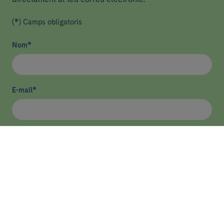
(*) Camps obligatoris
Nom
*
E-mail
*
He llegit i accepto
la política de privacitat
*
Enviar