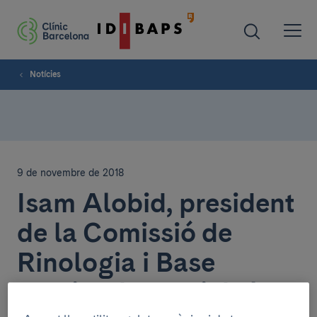
Notícies
9 de novembre de 2018
Isam Alobid, president
de la Comissió de
Rinologia i Base
anerior de crani de la