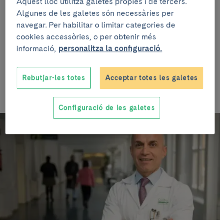
SEORL
Aquest lloc utilitza galetes pròpies i de tercers.
Algunes de les galetes són necessàries per
El Dr.
Isam Alobid
, cirurgià del Servei
navegar. Per habilitar o limitar categories de
d'Otorrinolaringologia del Clínic i investigador de
cookies accessòries, o per obtenir més
l'equip Immunoal·lèrgia Respiratòria Clínica i
informació,
personalitza la configuració.
Experimental (IRCE), ha estat escollit president de la
Comissió de Rinologia i Base anterior de crani de la
Rebutjar-les totes
Acceptar totes les galetes
Societat Espanyola d''Otorrinolaringologia
(SEORL)
per als propers 6 anys.
Configuració de les galetes