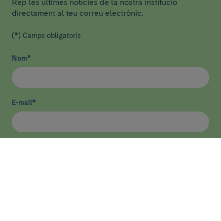
Rep les últimes notícies de la nostra institució
directament al teu correu electrònic.
(*) Camps obligatoris
Nom
*
E-mail
*
He llegit i accepto
la política de privacitat
*
Enviar