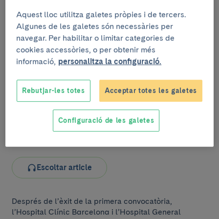
Aquest lloc utilitza galetes pròpies i de tercers.
Algunes de les galetes són necessàries per
navegar. Per habilitar o limitar categories de
cookies accessòries, o per obtenir més
informació,
personalitza la configuració.
Rebutjar-les totes
Acceptar totes les galetes
Configuració de les galetes
Aquesta iniciativa vol reforçar la informació veraç en salut i impulsar
la formació especialitzada dels professionals del sector.
Escoltar article
Després de l’èxit de la primera convocatòria,
l’Hospital Clínic Barcelona i l’Hospital General