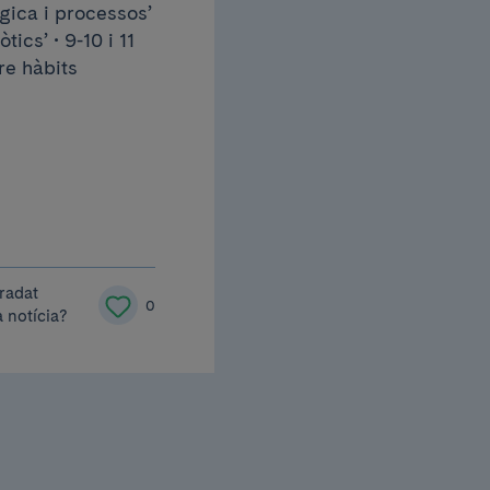
lògica i processos’
tics’ • 9-10 i 11
bre hàbits
radat
0
 notícia?