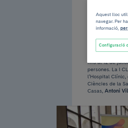
acost
Aquest lloc uti
navegar. Per ha
la sal
informació,
per
Configuració d
Aquest dilluns s
fins al 12 de juli
persones. La I C
l’Hospital Clínic,
Ciències de la Sa
Casas,
Antoni Vi