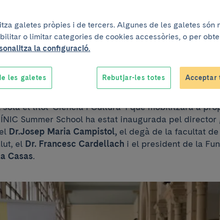
arà el coneixemen
litza galetes pròpies i de tercers. Algunes de les galetes són
bilitar o limitar categories de cookies accessòries, o per obt
ut a la ciutadania
sonalitza la configuració.
e les galetes
Rebutjar-les totes
Acceptar 
'ha inaugurat la I edició de la CLÍNIC Summer School q
ol sota el títol ‘Ciència i Cultura’ i que mobilitzarà a p
LÍNIC Summer School ha estat inaugurada pel director
 el
Dr.Josep Maria Campistol,
el degà de la facultat de
lut, el
Dr. Francesc Cardellach
i el president de la Fu
la Casas
.