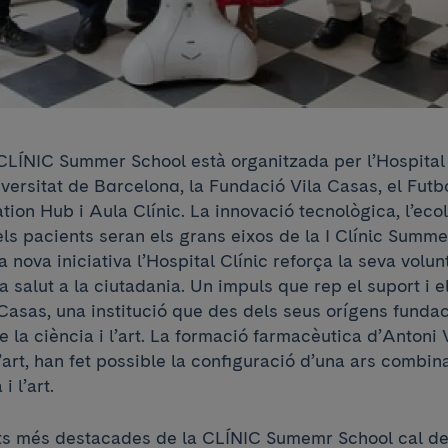
 CLÍNIC Summer School està organitzada per l’Hospital
versitat de Barcelona, la Fundació Vila Casas, el Futb
ion Hub i Aula Clínic. La innovació tecnològica, l’eco
els pacients seran els grans eixos de la I Clínic Summ
a nova iniciativa l’Hospital Clínic reforça la seva volun
 salut a la ciutadania. Un impuls que rep el suport i
Casas, una institució que des dels seus orígens fundaci
 la ciència i l’art. La formació farmacèutica d’Antoni V
’art, han fet possible la configuració d’una ars combin
i l’art.
tats més destacades de la CLÍNIC Sumemr School cal de