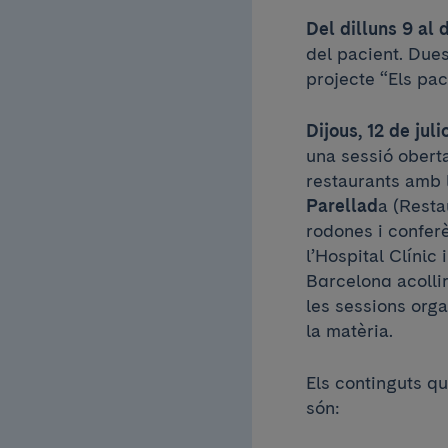
Del dilluns 9 al d
del pacient. Dues
projecte “Els pac
Dijous, 12 de juli
una sessió oberta
restaurants amb l
Parellad
a (Resta
rodones i conferè
l’Hospital Clínic
Barcelona acollir
les sessions orga
la matèria.
Els continguts q
són: