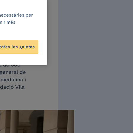
t de
 necessàries per
enir més
totes les galetes
ue se celebrarà
rop de 600
 general de
 medicina i
ndació Vila