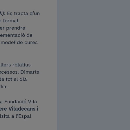
A):
Es tracta d’un
n format
per prendre
plementació de
l model de cures
llers rotatius
rocessos. Dimarts
e tot el dia
dia.
la Fundació Vila
ere Viladecans i
sita a l’Espai