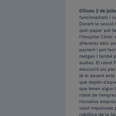
Dilluns 2 de julio
funcionalitats i c
Durant la sessió 
quin paper pot te
l’Hospital Clínic
diferents dels s
pacient i pot fac
metges i també p
audios. El robot 
educació als paci
té al davant està
que depèn d'aque
que tenen algun i
robot de l’empr
iniciativa empres
salut impulsada 
robótica de la Sal