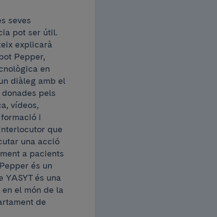
es seves
ia pot ser útil.
teix explicarà
obot Pepper,
ecnològica en
 un diàleg amb el
ns donades pels
a, vídeos,
 formació i
interlocutor que
ecutar una acció
ament a pacients
 Pepper és un
e YASYT és una
 en el món de la
partament de