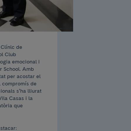
 Clínic de
ol Club
logia emocional i
er School. Amb
tat per acostar el
 el compromís de
onals s’ha lliurat
ila Casas i la
atòria que
stacar: