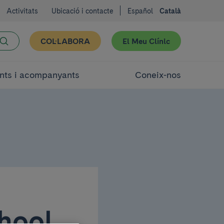
Activitats
Ubicació i contacte
Español
Català
COL·LABORA
El Meu Clínic
nts i acompanyants
Coneix-nos
hool