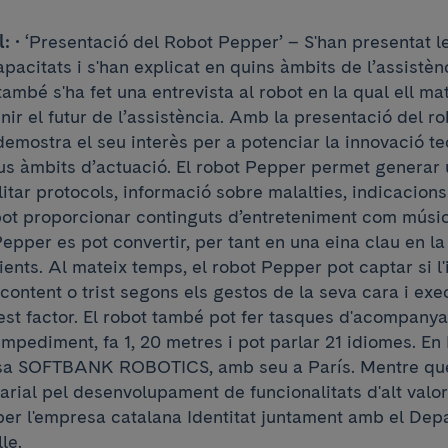
l:
• ‘Presentació del Robot Pepper’ – S'han presentat l
apacitats i s'han explicat en quins àmbits de l’assistènc
també s'ha fet una entrevista al robot en la qual ell ma
nir el futur de l’assistència. Amb la presentació del r
 demostra el seu interès per a potenciar la innovació t
eus àmbits d’actuació. El robot Pepper permet generar
ilitar protocols, informació sobre malalties, indicacio
ot proporcionar continguts d’entreteniment com músic
Pepper es pot convertir, per tant en una eina clau en la
ents. Al mateix temps, el robot Pepper pot captar si l'
 content o trist segons els gestos de la seva cara i ex
st factor. El robot també pot fer tasques d'acompany
mpediment, fa 1, 20 metres i pot parlar 21 idiomes. En
esa SOFTBANK ROBOTICS, amb seu a París. Mentre qu
arial pel desenvolupament de funcionalitats d'alt valor
per l'empresa catalana Identitat juntament amb el De
le.