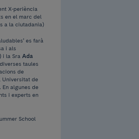
ent X-periència
ts en el marc del
s a la ciutadania)
aludables’ es farà
a i als
 i la Sra
Ada
diverses taules
lacions de
a Universitat de
l. En algunes de
ts i experts en
 Summer School