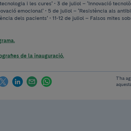
a tecnologia i les cures’ • 3 de juliol – ‘Innovació tecno
nnovació emocional’ • 5 de juliol – ‘Resistència als antibiò
iència dels pacients’ • 11-12 de juliol – Falsos mites so
grama.
ografies de la inauguració.
T'ha ag
aquesta