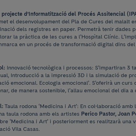
 projecte d’Informatització del Procés Assitencial (IP
met el desenvolupament del Pla de Cures del malalt e
iminació dels registres en paper. Permetrà tenir dades 
lorar la pràctica de les cures a l’Hospìtal Clínic. L’im
emmarca en un procés de transformació digital dins de
ol:
Innovació tecnològica i processos: S’impartiran 3 ta
rtual, Introducció a la impressió 3D i la simulació de p
vació emocional. Ecologia emocional’. S’oferirà un curs d
ar, de manera sostenible, l’allau emocional del dia a 
l:
Taula rodona ‘Medicina i Art’: En col•laboració amb 
na taula rodona amb els artistes
Perico Pastor, Joan P
re ‘Medicina i Art’ i posteriorment es realitzarà una vi
ació Vila Casas.