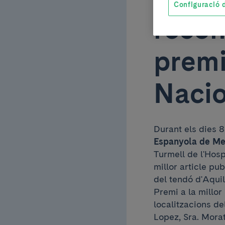
Configuració d
reco
premi
Nacio
Durant els dies 8 
Espanyola de Med
Turmell de l'Hosp
millor article pu
del tendó d'Aquil
Premi a la millo
localitzacions d
Lopez, Sra. Morat