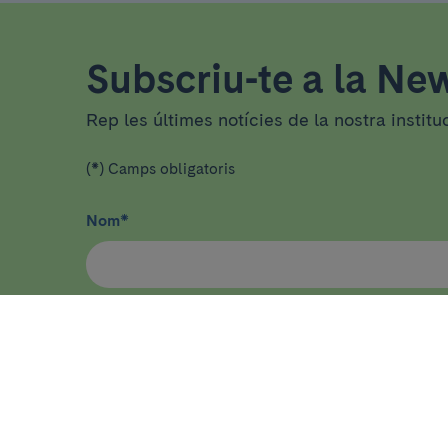
Subscriu-te a la New
Rep les últimes notícies de la nostra institu
(*) Camps obligatoris
Nom
*
He llegit i accepto
la política de privacitat
*