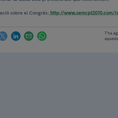
ació sobre el Congrés:
http://www.semcpt2010.com/In
T'ha ag
aquesta