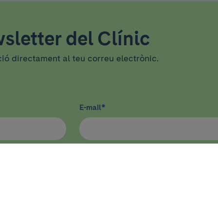
sletter del Clínic
ció directament al teu correu electrònic.
E-mail
*