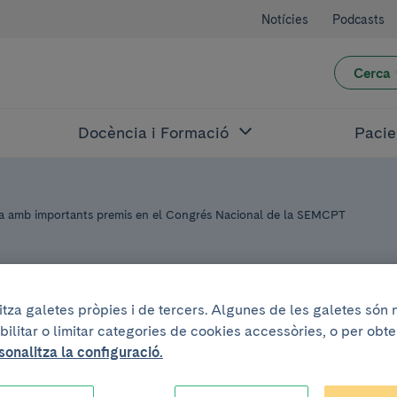
Notícies
Podcasts
Cerca
Docència i Formació
Pacie
da amb importants premis en el Congrés Nacional de la SEMCPT
litza galetes pròpies i de tercers. Algunes de les galetes són
bilitar o limitar categories de cookies accessòries, o per obt
sonalitza la configuració.
itat de Peu i Turm