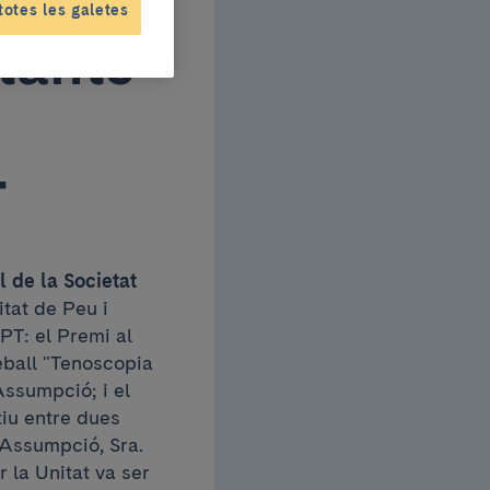
totes les galetes
tants
T
 de la Societat
tat de Peu i
PT: el Premi al
reball "Tenoscopia
Assumpció; i el
tiu entre dues
 Assumpció, Sra.
r la Unitat va ser