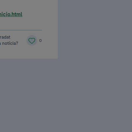
icio.html
radat
0
 notícia?