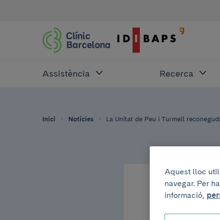
Assistència
Recerca
Inici
Notícies
La Unitat de Peu i Turmell reconegu
Aquest lloc uti
navegar. Per ha
22 d’abril de 2010
informació,
per
La Un