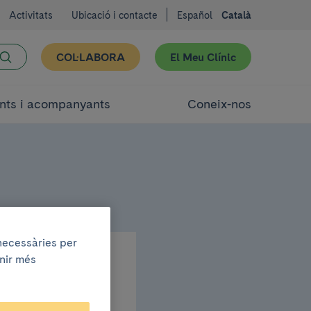
Activitats
Ubicació i contacte
Español
Català
COL·LABORA
El Meu Clínic
nts i acompanyants
Coneix-nos
 necessàries per
enir més
ell