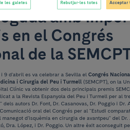
e les galetes
Rebutjar-les totes
Acceptar 
neguda amb impor
s en el Congrés
nal de la SEMCP
i 9 d'abril es va celebrar a Sevilla el
Congrés Nacional
icina i Cirurgia del Peu i Turmell
(SEMCPT), on la Uni
ital Clínic va obtenir dos dels principals premis SEMC
blicat a la Revista Espanyola del Peu i Turmell per al t
" dels autors Dr. Font, Dr. Casanovas, Dr. Poggio i Dr. 
r Comunicació oral del Congrés per al "Estudi compara
el manegot d'isquèmia en cirurgia de avantpeu" del Dr.
ó, Dra. López, i Dr. Poggio. Un altre èxit aconseguit pe