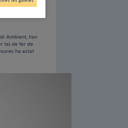
totes les galetes
edi Ambient, han
r tal de fer de
esures ha estat