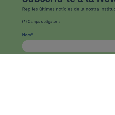
Rep les últimes notícies de la nostra institu
(*) Camps obligatoris
Nom
*
He llegit i accepto
la política de privacitat
*
ASSISTÈNCIA
RECER
Malalties, símptomes i estats de
Inici