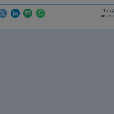
T'ha ag
aquesta