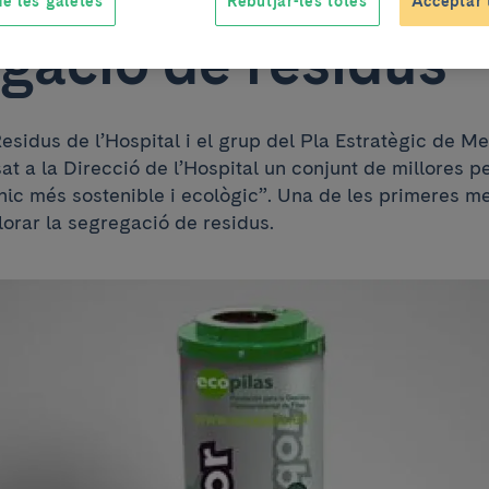
e les galetes
Rebutjar-les totes
Acceptar 
gació de residus
esidus de l’Hospital i el grup del Pla Estratègic de M
sat a la Direcció de l’Hospital un conjunt de millores pe
ínic més sostenible i ecològic”. Una de les primeres m
lorar la segregació de residus.