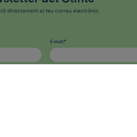
ció directament al teu correu electrònic.
E-mail
*
CA
DOCÈNCIA I FORMACIÓ
Docència