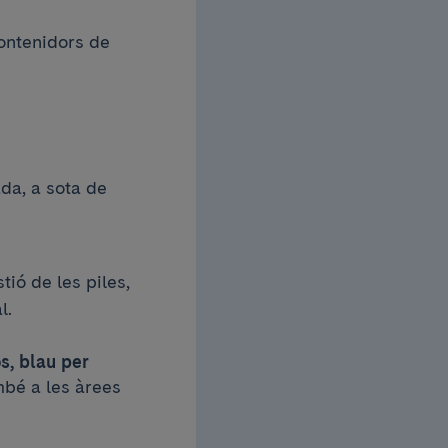
contenidors de
ada, a sota de
ió de les piles,
l.
s, blau per
mbé a les àrees