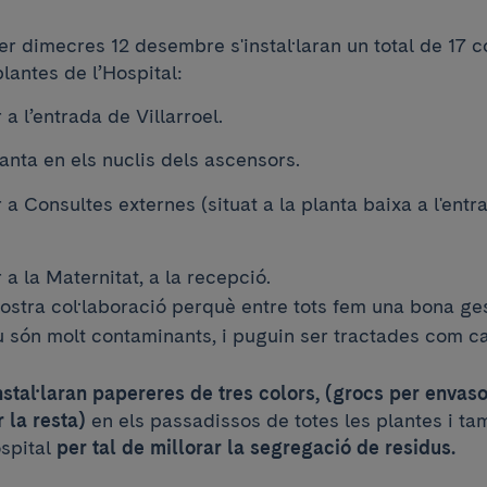
er dimecres 12 desembre s'instal·laran un total de 17 
plantes de l’Hospital:
a l’entrada de Villarroel.
anta en els nuclis dels ascensors.
a Consultes externes (situat a la planta baixa a l'entr
a la Maternitat, a la recepció.
stra col·laboració perquè entre tots fem una bona gest
 són molt contaminants, i puguin ser tractades com ca
stal·laran papereres de tres colors, (grocs per envaso
 la resta)
en els passadissos de totes les plantes i ta
ospital
per tal de millorar la segregació de residus.