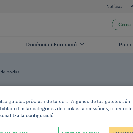
Notícies
P
Cerca
Docència i Formació
Pacie
 de residus
litza galetes pròpies i de tercers. Algunes de les galetes són
bilitar o limitar categories de cookies accessòries, o per obt
2018
sonalitza la configuració.
pital Clínic millor