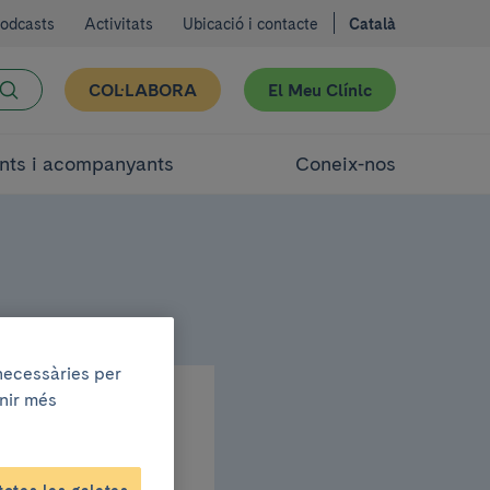
odcasts
Activitats
Ubicació i contacte
Català
COL·LABORA
El Meu Clínic
nts i acompanyants
Coneix-nos
 necessàries per
enir més
a la