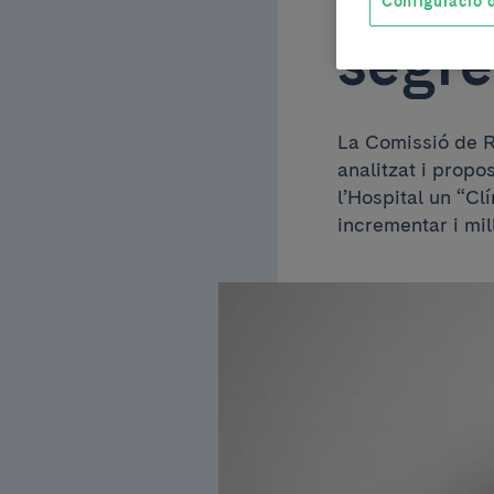
Configuració d
segre
La Comissió de R
analitzat i propo
l’Hospital un “Cl
incrementar i mil