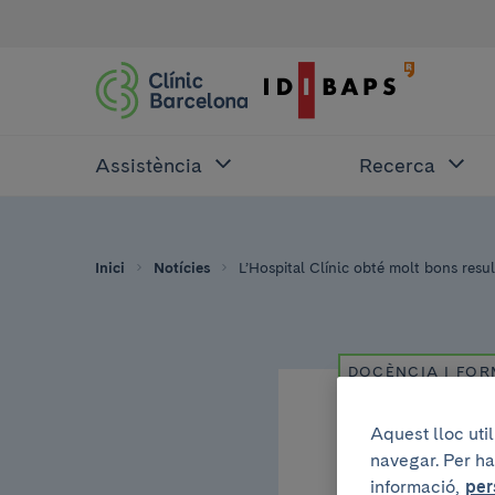
Assistència
Recerca
Inici
Notícies
L’Hospital Clínic obté molt bons resul
DOCÈNCIA I FO
22 de setembre de 
Aquest lloc uti
navegar. Per ha
L’Hos
informació,
per