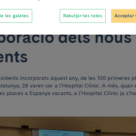
resultats en la
e les galetes
Rebutjar-les totes
Acceptar 
poració dels nous
ents
esidents incorporats aquest any, de les 100 primeres 
talunya, 28 varen ser a l’Hospital Clínic. A més, qua
es places a Espanya vacants, a l’Hospital Clínic ja s’h