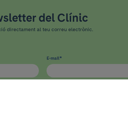
sletter del Clínic
ció directament al teu correu electrònic.
E-mail
*