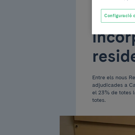
bons 
Configuració d
incor
resid
Entre els nous R
adjudicades a Ca
el 23% de totes l
totes.