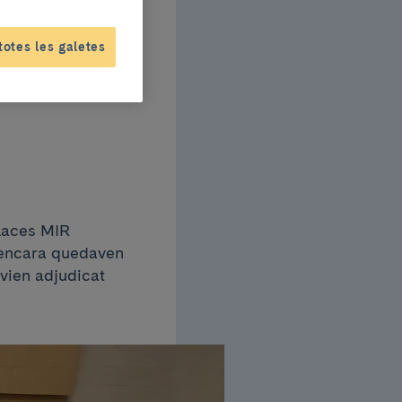
totes les galetes
places MIR
n encara quedaven
avien adjudicat