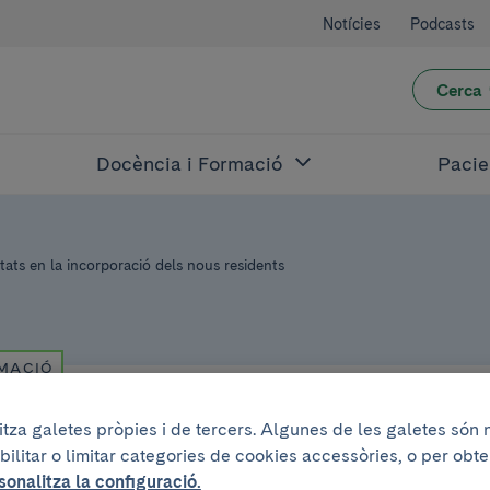
Notícies
Podcasts
Cerca
Docència i Formació
Pacie
tats en la incorporació dels nous residents
RMACIÓ
2020
litza galetes pròpies i de tercers. Algunes de les galetes són
bilitar o limitar categories de cookies accessòries, o per obt
pital Clínic obté 
sonalitza la configuració.