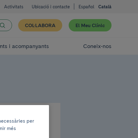
Activitats
Ubicació i contacte
Español
Català
COL·LABORA
El Meu Clínic
nts i acompanyants
Coneix-nos
 necessàries per
enir més
molt