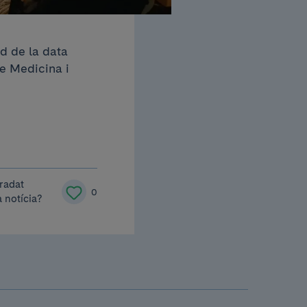
d de la data
de Medicina i
radat
0
 notícia?