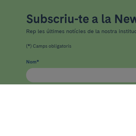
Subscriu-te a la New
Rep les últimes notícies de la nostra institu
(*) Camps obligatoris
Nom
*
He llegit i accepto
la política de privacitat
*