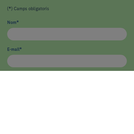
(*) Camps obligatoris
Nom
*
E-mail
*
He llegit i accepto
la política de privacitat
*
Enviar
ASSISTÈNCIA