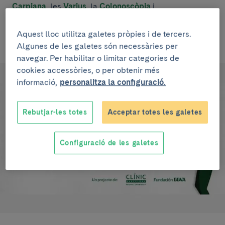
Carpiana
, les
Varius
, la
Colonoscòpia
i
l’
Espirometria
. També s'ha publicat el
Càncer
un
contingut transversal on s'explica d'una manera més
Aquest lloc utilitza galetes pròpies i de tercers.
genèrica la malaltia.
Algunes de les galetes són necessàries per
navegar. Per habilitar o limitar categories de
cookies accessòries, o per obtenir més
informació,
personalitza la configuració.
Rebutjar-les totes
Acceptar totes les galetes
Configuració de les galetes