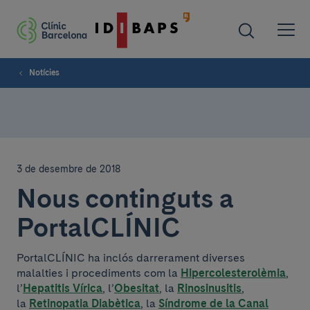
Notícies
3 de desembre de 2018
Nous continguts a
PortalCLÍNIC
PortalCLÍNIC ha inclós darrerament diverses
malalties i procediments com la
Hipercolesterolèmia
,
l’
Hepatitis Vírica
, l’
Obesitat
, la
Rinosinusitis
,
la
Retinopatia Diabètica
, la
Síndrome de la Canal