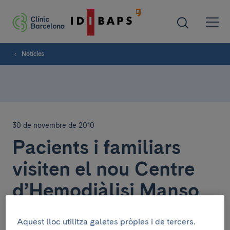
Notícies
30 de novembre de 2010
Pacients i familiars
visiten el nou Centre
d’Hemodiàlisi Manso
Aquest lloc utilitza galetes pròpies i de tercers.