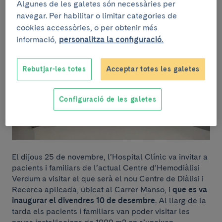
Algunes de les galetes són necessàries per
navegar. Per habilitar o limitar categories de
cookies accessòries, o per obtenir més
informació,
personalitza la configuració.
Rebutjar-les totes
Acceptar totes les galetes
Configuració de les galetes
El dijous 25 de novembre, l’Hospital Clínic va invitar a
pacients i familiars de l’actual Centre d’Hemodiàlisi
Verdum a visitar el que serà el nou Centre de Diàlisi i
Recerca aplicada, ubicat al Carrer Manso, i
que es va
inaugurar el divendres 10 de desembre
. Al llarg de la
tarda els pacients i familiars van poder visitar les