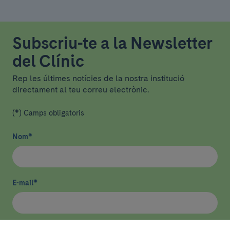
Subscriu-te a la Newsletter
del Clínic
Rep les últimes notícies de la nostra institució
directament al teu correu electrònic.
(*) Camps obligatoris
Nom
*
E-mail
*