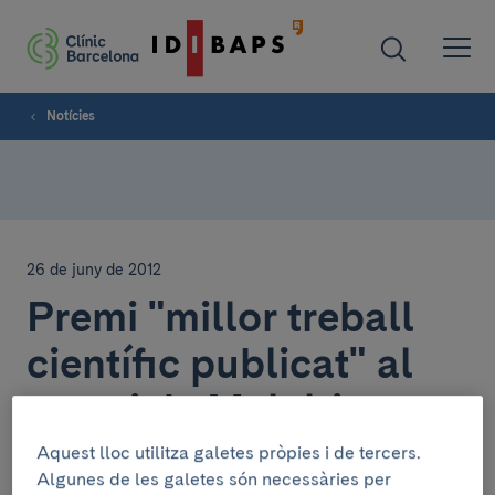
Notícies
26 de juny de 2012
Premi "millor treball
científic publicat" al
servei de Malalties
Autoimmunes
Aquest lloc utilitza galetes pròpies i de tercers.
Algunes de les galetes són necessàries per