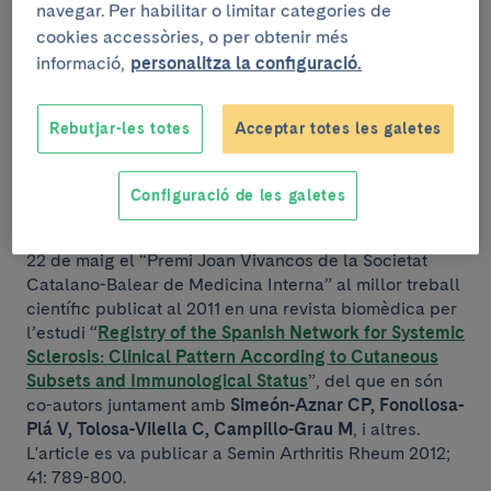
navegar. Per habilitar o limitar categories de
cookies accessòries, o per obtenir més
informació,
personalitza la configuració.
Rebutjar-les totes
Acceptar totes les galetes
Configuració de les galetes
Els Drs.
Gerard Espinosa
i
Manuel Ramos-Casals
, del
Servei de Malalties Autoimmunes, van rebre el passat
22 de maig el “Premi Joan Vivancos de la Societat
Catalano-Balear de Medicina Interna” al millor treball
científic publicat al 2011 en una revista biomèdica per
l’estudi “
Registry of the Spanish Network for Systemic
Sclerosis: Clinical Pattern According to Cutaneous
Subsets and Immunological Status
”, del que en són
co-autors juntament amb
Simeón-Aznar CP, Fonollosa-
Plá V, Tolosa-Vilella C, Campillo-Grau M
, i altres.
L'article es va publicar a Semin Arthritis Rheum 2012;
41: 789-800.