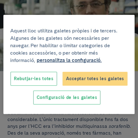
Aquest lloc utilitza galetes pròpies i de tercers.
Algunes de les galetes són necessàries per
navegar. Per habilitar o limitar categories de
cookies accessòries, o per obtenir més
informació,
personalitza la configuració.
Rebutjar-les totes
Acceptar totes les galetes
El carcinoma hepatocel·lular (HCC) representa el
90% dels tumors primaris de fetge, és la tercera
Configuració de les galetes
causa de mort per càncer al món i té una incidència
de 800.000 nous casos l’any. En els darrers anys, el
tractament de la malaltia ha evolucionat de forma
considerable. L’únic tractament disponible fins fa dos
anys per l’HCC era l’inhibidor multiquinassa
sorafenib
.
Des de la seva aprovació, només tres fàrmacs, han