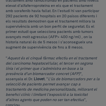
tractament amb ramucirumab en pacients amb nivells
elevat d’alfaferroproteïna en els que el tractament
amb sorafenib havia fallat. En l’estudi hi van participar
292 pacients de 92 hospitals en 20 països diferents i
els resultats demostren que el tractament millora la
supervivència amb un bon perfil de seguretat. Es el
primer estudi que selecciona pacients amb tumors
avançats molt agressius (AFP> 400 ng/ml) , on la
historia natural és de 5 mesos i s’aconsegueix una
augment de supervivència de fins a 8 mesos.
“
Aquest és el cinquè fàrmac efectiu en el tractament
del carcinoma hepatocel·lular, el tercer en segona
línia i el primer que s’administra en base a la
presència d’un biomarcador concret (AFP)
”,
assenyala el Dr.
Llovet
. “
L’ús de biomarcadors per a la
selecció de pacients permet avançar cap a
tractaments de medicina personalitzada, millorant el
benefici clínic i limitant l’exposició a la toxicitat
d’altres agents que poden no ser tan efectius
”,
conclou.