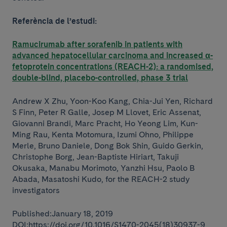
Referència de l’estudi:
Ramucirumab after sorafenib in patients with
advanced hepatocellular carcinoma and increased α-
fetoprotein concentrations (REACH-2): a randomised,
double-blind, placebo-controlled, phase 3 trial
Andrew X Zhu, Yoon-Koo Kang, Chia-Jui Yen, Richard
S Finn, Peter R Galle, Josep M Llovet, Eric Assenat,
Giovanni Brandi, Marc Pracht, Ho Yeong Lim, Kun-
Ming Rau, Kenta Motomura, Izumi Ohno, Philippe
Merle, Bruno Daniele, Dong Bok Shin, Guido Gerkin,
Christophe Borg, Jean-Baptiste Hiriart, Takuji
Okusaka, Manabu Morimoto, Yanzhi Hsu, Paolo B
Abada, Masatoshi Kudo, for the REACH-2 study
investigators
Published:January 18, 2019
DOI:https://doi.org/10.1016/S1470-2045(18)30937-9