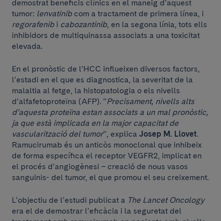
demostrat beneficis clínics en el maneig d’aquest
tumor:
lenvatinib
com a tractament de primera línea, i
regorafenib
i
cabozantinib
, en la segona línia, tots ells
inhibidors de multiquinassa associats a una toxicitat
elevada.
En el pronòstic de l’HCC influeixen diversos factors,
l’estadi en el que es diagnostica, la severitat de la
malaltia al fetge, la histopatologia o els nivells
d’alfafetoproteïna (AFP). “
Precisament, nivells alts
d’aquesta proteïna estan associats a un mal pronòstic,
ja que està implicada en la major capacitat de
vascularització del tumor
”, explica
Josep M. Llovet
.
Ramucirumab és un anticòs monoclonal que inhibeix
de forma específica el receptor VEGFR2, implicat en
el procés d’angiogènesi – creació de nous vasos
sanguinis- del tumor, el que promou el seu creixement.
L’objectiu de l’estudi publicat a
The Lancet Oncology
era el de demostrar l’eficàcia i la seguretat del