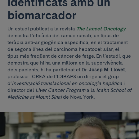
identificats amb un
biomarcador
Un estudi publicat a la revista
The Lancet Oncology
demostra l’eficàcia del ramucirumab, un tipus de
teràpia anti-angiogènica especifica, en el tractament
de segona línea del carcinoma hepatocel·lular, el
tipus més freqüent de càncer de fetge. En l’estudi, que
demostra que hi ha una millora en la supervivència
dels pacients, hi ha participat el Dr.
Josep M. Llovet
,
professor ICREA de l’IDIBAPS on dirigeix el grup
d’
Investigació translacional en oncologia hepàtica
i
director del
Liver Cancer Program
a la
Icahn School of
Medicine at Mount Sinai
de Nova York.