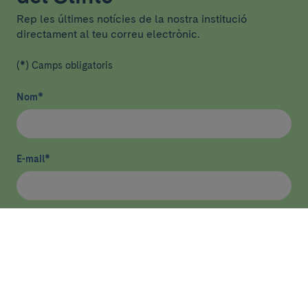
Rep les últimes notícies de la nostra institució
directament al teu correu electrònic.
(*) Camps obligatoris
Nom
*
E-mail
*
He llegit i accepto
la política de privacitat
*
Enviar