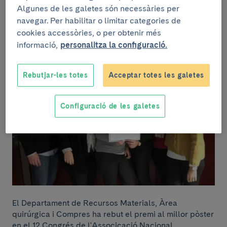
l'ANECORM 2018
Algunes de les galetes són necessàries per
navegar. Per habilitar o limitar categories de
cookies accessòries, o per obtenir més
informació,
personalitza la configuració.
Rebutjar-les totes
Acceptar totes les galetes
Configuració de les galetes
El Departament de Recursos Materials, Àrea
quirúrgica i Compres ha rebut el premi al millor pòster
en el 12 Congrés de l'Associcació Nacional