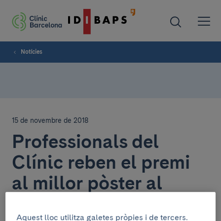
Notícies
15 de novembre de 2018
Professionals del
Clínic reben el premi
al millor pòster al
Congrés de
Aquest lloc utilitza galetes pròpies i de tercers.