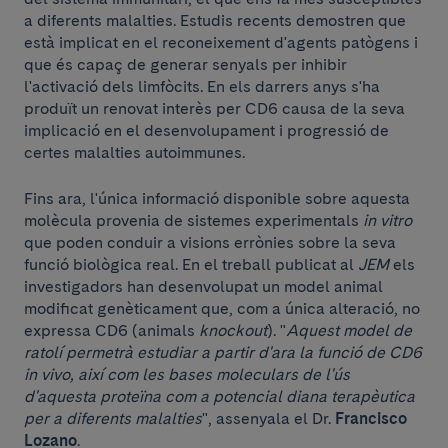
a diferents malalties. Estudis recents demostren que
està implicat en el reconeixement d'agents patògens i
que és capaç de generar senyals per inhibir
l'activació dels limfòcits. En els darrers anys s'ha
produït un renovat interès per CD6 causa de la seva
implicació en el desenvolupament i progressió de
certes malalties autoimmunes.
Fins ara, l'única informació disponible sobre aquesta
molècula provenia de sistemes experimentals
in vitro
que poden conduir a visions errònies sobre la seva
funció biològica real. En el treball publicat al
JEM
els
investigadors han desenvolupat un model animal
modificat genèticament que, com a única alteració, no
expressa CD6 (animals
knockout
). "
Aquest model de
ratolí permetrà estudiar a partir d'ara la funció de CD6
in vivo, així com les bases moleculars de l'ús
d'aquesta proteïna com a potencial diana terapèutica
per a diferents malalties
", assenyala el Dr.
Francisco
Lozano
.