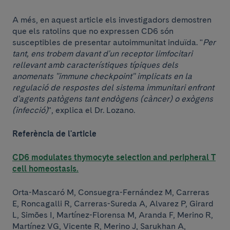
A més, en aquest article els investigadors demostren
que els ratolins que no expressen CD6 són
susceptibles de presentar autoimmunitat induïda. "
Per
tant, ens trobem davant d'un receptor limfocitari
rellevant amb característiques típiques dels
anomenats "immune checkpoint" implicats en la
regulació de respostes del sistema immunitari enfront
d'agents patògens tant endògens (càncer) o exògens
(infecció)
", explica el Dr. Lozano.
Referència de l'article
CD6 modulates thymocyte selection and peripheral T
cell homeostasis.
Orta-Mascaró M, Consuegra-Fernández M, Carreras
E, Roncagalli R, Carreras-Sureda A, Alvarez P, Girard
L, Simões I, Martínez-Florensa M, Aranda F, Merino R,
Martínez VG, Vicente R, Merino J, Sarukhan A,