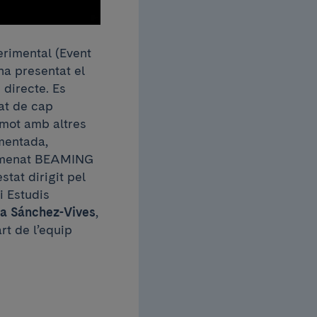
erimental (Event
ha presentat el
 directe. Es
tat de cap
emot amb altres
gmentada,
anomenat BEAMING
estat dirigit pel
i Estudis
ia Sánchez-Vives
,
rt de l’equip