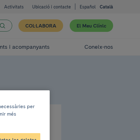
Activitats
Ubicació i contacte
Español
Català
COL·LABORA
El Meu Clínic
nts i acompanyants
Coneix-nos
 necessàries per
enir més
sport
totes les galetes