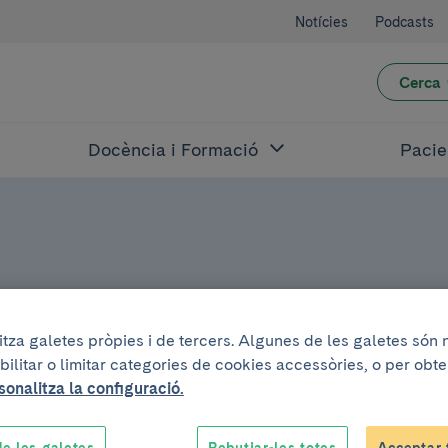
Notícies
Podcasts
Cerca
Docència i Formació
Pacie
litza galetes pròpies i de tercers. Algunes de les galetes són
bilitar o limitar categories de cookies accessòries, o per obt
sonalitza la configuració.
s més cap al tran
e les galetes
Rebutjar-les totes
Acceptar 