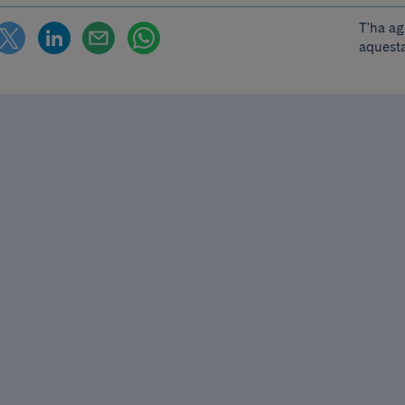
T'ha ag
aquesta