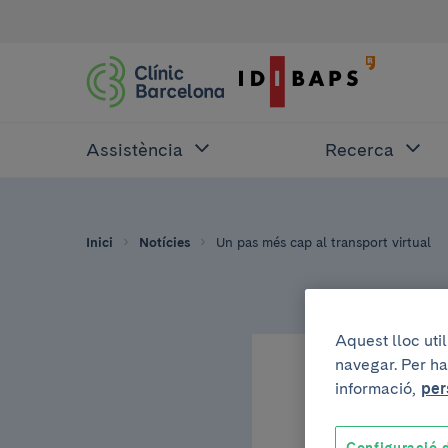
Assistència
Recerca
Inici
Notícies
Un pas més cap al transport virtual
Aquest lloc uti
navegar. Per ha
25 de febrer de 2011
informació,
per
Un pa
Configuració d