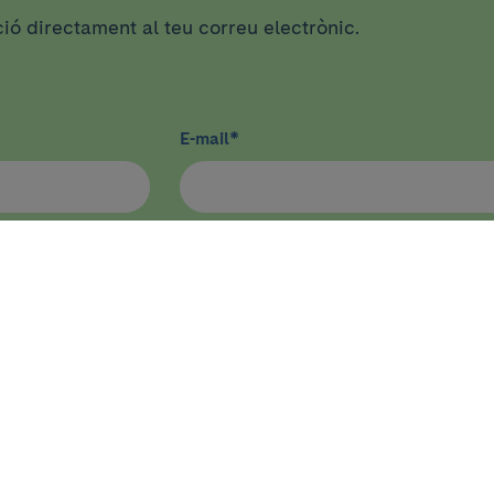
ció directament al teu correu electrònic.
E-mail
*
CA
DOCÈNCIA I FORMACIÓ
Docència