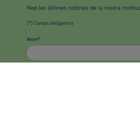
Rep les últimes notícies de la nostra institu
(*) Camps obligatoris
Nom
*
He llegit i accepto
la política de privacitat
*
ASSISTÈNCIA
RECER
Malalties, símptomes i estats de
Inici
salut