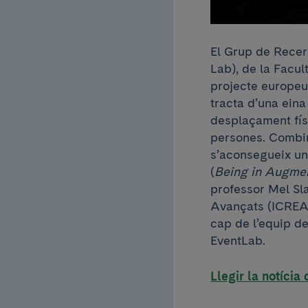
El Grup de Recer
Lab), de la Facul
projecte europeu 
tracta d’una eina
desplaçament físi
persones. Combina
s’aconsegueix un
(
Being in Augmen
professor Mel Sla
Avançats (ICREA)
cap de l’equip d
EventLab.
Llegir la notícia