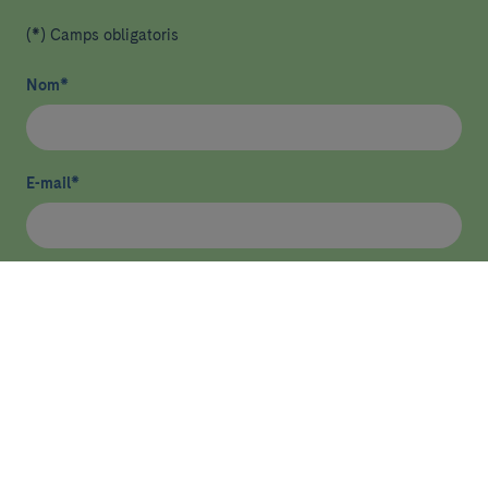
(*) Camps obligatoris
Nom
*
E-mail
*
He llegit i accepto
la política de privacitat
*
Enviar
ASSISTÈNCIA