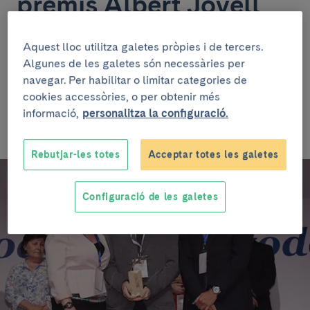
premis Albert Jovell
El Museu Reina Sofia de Madrid va acollir el passat 13
Aquest lloc utilitza galetes pròpies i de tercers.
de juny la III edició del Fòrum Premis Albert Jovell.
Algunes de les galetes són necessàries per
Aquesta iniciativa té com a objectiu reconèixer
navegar. Per habilitar o limitar categories de
públicament els projectes que més han destacat en
millorar els resultats en salut dels pacients i que
cookies accessòries, o per obtenir més
millor han sabut transmetre els valors d'afectivitat,
informació,
personalitza la configuració.
efectivitat, innovació, compromís i humanitat.
Rebutjar-les totes
Acceptar totes les galetes
Configuració de les galetes