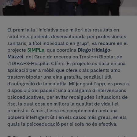
El premi a la “iniciativa que millori els resultats en
salut dels pacients desenvolupada per professionals
sanitaris, a títol individual o en grup”, va recaure en el
projecte
SIMPLe
, que coordina
Diego Hidalgo-
Mazzei
, del Grup de recerca en Trastorn Bipolar de
l’IDIBAPS-Hospital Clínic. El projecte es basa en una
aplicació per a mòbil que ofereix als pacients amb
trastorn bipolar una eina gratuïta, senzilla i útil
d'autogestió de la malaltia. Mitjançant l’app, es posa a
disposició del pacient una amalgama d'intervencions
psicoeducatives, per evitar recaigudes i situacions de
risc, la qual cosa en millora la qualitat de vida i el
pronòstic. A més, l'eina es complementa amb una
polsera intel·ligent útil en els casos més greus, en els
quals la psicoeducació per si sola no és efectiva.