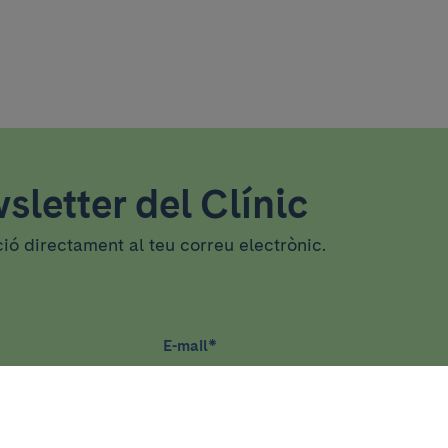
sletter del Clínic
ció directament al teu correu electrònic.
E-mail
*