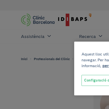
Assistència
Recerca
Aquest lloc uti
Inici
Professionals del Clínic
Aida Orois Añón
navegar. Per ha
informació,
per
Configuració d