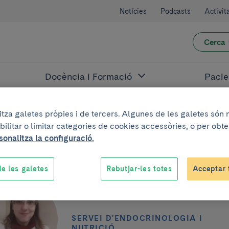
Notícies
Podcasts
Activit
Cerca
Docència i Formació
Pacie
litza galetes pròpies i de tercers. Algunes de les galetes són
bilitar o limitar categories de cookies accessòries, o per obt
sonalitza la configuració.
e les galetes
Rebutjar-les totes
Acceptar 
Aida Orois Añón
SERVEI D'ENDOCRINOLOGIA I
NUTRICIÓ