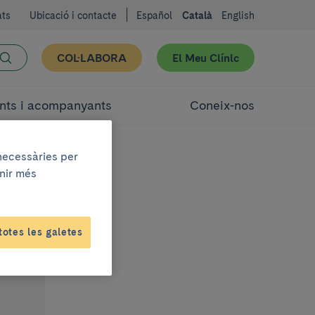
ats
Ubicació i contacte
Español
Català
English
COL·LABORA
El Meu Clínic
nts i acompanyants
Coneix-nos
 necessàries per
enir més
totes les galetes