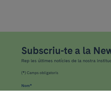
Subscriu-te a la New
Rep les últimes notícies de la nostra institu
(*) Camps obligatoris
Nom
*
He llegit i accepto
la política de privacitat
*