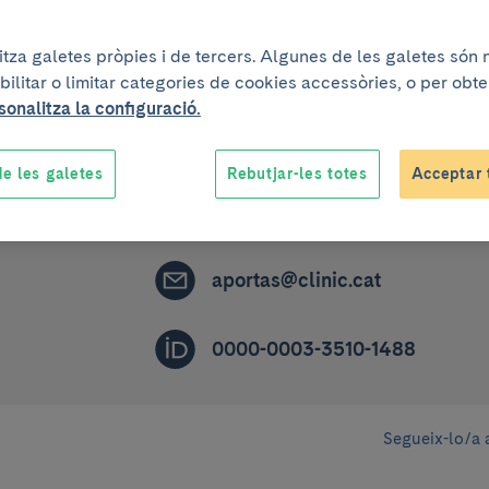
litza galetes pròpies i de tercers. Algunes de les galetes són
Grup de recerca
bilitar o limitar categories de cookies accessòries, o per obt
sonalitza la configuració.
Biopatologia i tractament de les
arritmies cardíaques
e les galetes
Rebutjar-les totes
Acceptar 
ACCREDITED RESEARCHER (R3A)
aportas@clinic.cat
0000-0003-3510-1488
Segueix-lo/a 