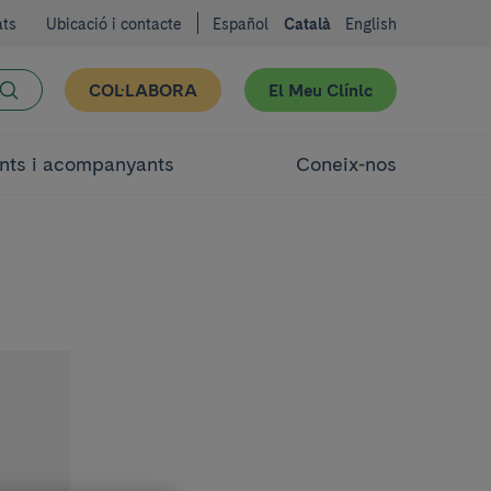
ats
Ubicació i contacte
Español
Català
English
COL·LABORA
El Meu Clínic
nts i acompanyants
Coneix-nos