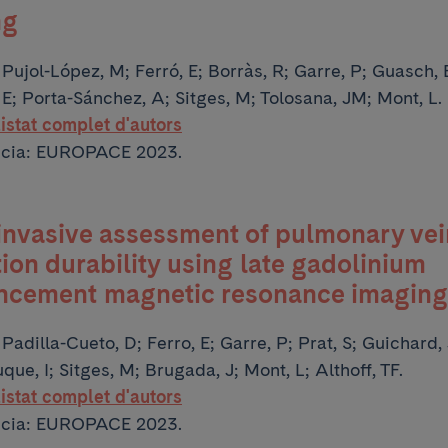
ng
:
Pujol-López, M; Ferró, E; Borràs, R; Garre, P; Guasch, 
 E; Porta-Sánchez, A; Sitges, M; Tolosana, JM; Mont, L.
listat complet d'autors
ncia: EUROPACE 2023.
nvasive assessment of pulmonary vei
tion durability using late gadolinium
ncement magnetic resonance imaging
:
Padilla-Cueto, D; Ferro, E; Garre, P; Prat, S; Guichard,
ue, I; Sitges, M; Brugada, J; Mont, L; Althoff, TF.
listat complet d'autors
ncia: EUROPACE 2023.