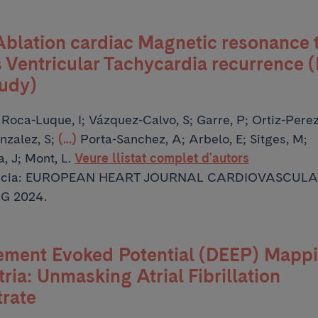
blation cardiac Magnetic resonance 
 Ventricular Tachycardia recurrence 
tudy)
:
Roca-Luque, I; Vázquez-Calvo, S; Garre, P; Ortiz-Perez
nzalez, S;
(...)
Porta-Sanchez, A; Arbelo, E; Sitges, M;
, J; Mont, L.
Veure llistat complet d'autors
ència: EUROPEAN HEART JOURNAL CARDIOVASCUL
G 2024.
ement Evoked Potential (DEEP) Mappi
tria: Unmasking Atrial Fibrillation
rate