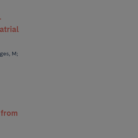
d
r
atrial
tges, M;
 from