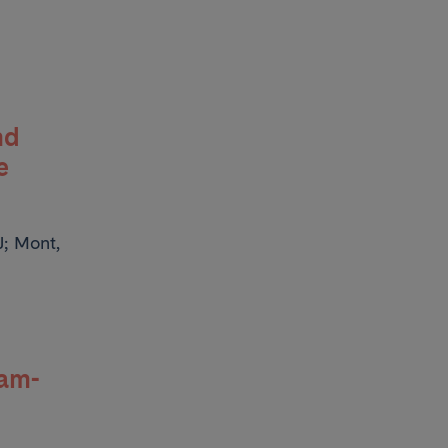
nd
e
J; Mont,
ram-