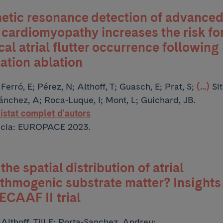
etic resonance detection of advance
l cardiomyopathy increases the risk fo
cal atrial flutter occurrence following 
llation ablation
:
Ferró, E; Pérez, N; Althoff, T; Guasch, E; Prat, S;
(...)
Si
ánchez, A; Roca-Luque, I; Mont, L; Guichard, JB.
listat complet d'autors
ncia: EUROPACE 2023.
the spatial distribution of atrial
thmogenic substrate matter? Insights
ECAAF II trial
:
Althoff, Till F; Porta-Sanchez, Andreu;