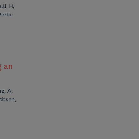
li, H;
Porta-
g an
z, A;
cobsen,