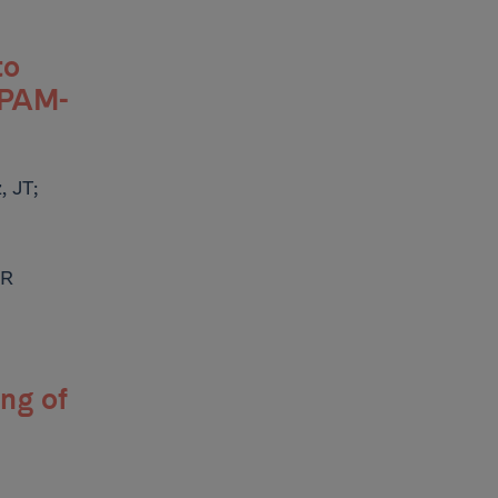
to
(PAM-
, JT;
AR
ng of