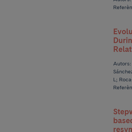
Referè
Evolu
Durin
Rela
Autors
Sánchez
L; Roca
Referèn
Stepw
based
resyn