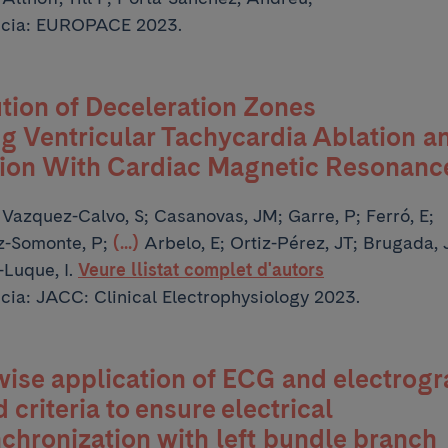
ncia: EUROPACE 2023.
tion of Deceleration Zones
g Ventricular Tachycardia Ablation a
tion With Cardiac Magnetic Resonanc
:
Vazquez-Calvo, S; Casanovas, JM; Garre, P; Ferró, E;
-Somonte, P;
(...)
Arbelo, E; Ortiz-Pérez, JT; Brugada, 
-Luque, I.
Veure llistat complet d'autors
cia: JACC: Clinical Electrophysiology 2023.
ise application of ECG and electrog
 criteria to ensure electrical
chronization with left bundle branch