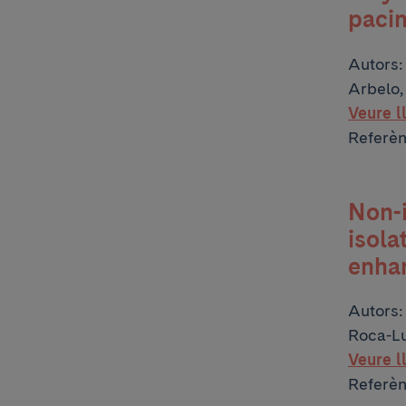
paci
Autors
Arbelo,
Veure l
Referè
Non-i
isola
enha
Autors
Roca-Luq
Veure l
Referè