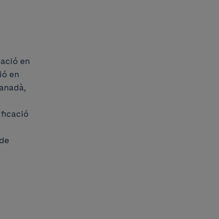
mació en
ió en
Canadà,
ficació
 de