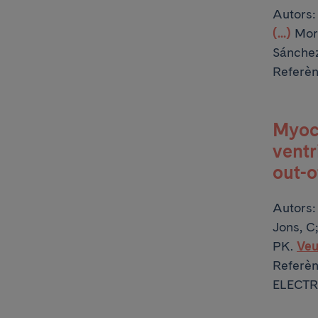
Autors
(...)
Mor
Sánchez
Referèn
Myoca
ventr
out-o
Autors
Jons, C
PK.
Veu
Referè
ELECTR