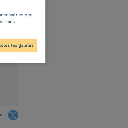
 necessàries per
enir més
totes les galetes
a: