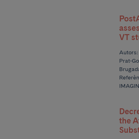
PostA
asses
VT s
Autors
Prat-Go
Brugada
Refer
IMAGIN
Decr
the A
Subst