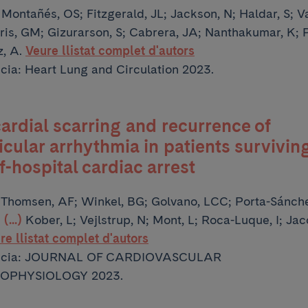
:
Montañés, OS; Fitzgerald, JL; Jackson, N; Haldar, S; Val
ris, GM; Gizurarson, S; Cabrera, JA; Nanthakumar, K; 
, A.
Veure llistat complet d'autors
cia: Heart Lung and Circulation 2023.
rdial scarring and recurrence of
icular arrhythmia in patients survivin
f-hospital cardiac arrest
:
Thomsen, AF; Winkel, BG; Golvano, LCC; Porta-Sánche
;
(...)
Kober, L; Vejlstrup, N; Mont, L; Roca-Luque, I; Ja
re llistat complet d'autors
ncia: JOURNAL OF CARDIOVASCULAR
OPHYSIOLOGY 2023.