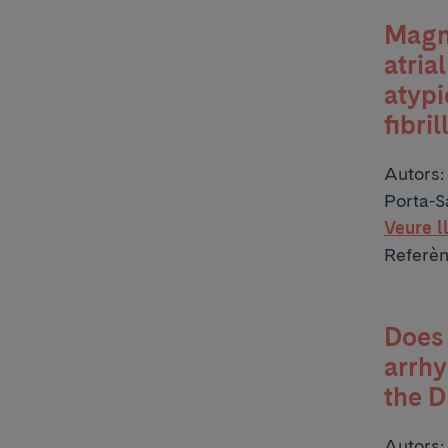
Magn
atria
atypi
fibri
Autors
Porta-S
Veure l
Referè
Does 
arrhy
the D
Autors