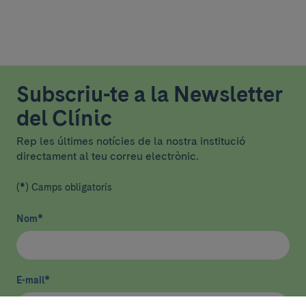
Subscriu-te a la Newsletter
del Clínic
Rep les últimes notícies de la nostra institució
directament al teu correu electrònic.
(*) Camps obligatoris
Nom
*
E-mail
*