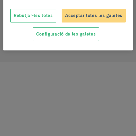
Oncologia gastrointestinal i pancreàtica
Rebutjar-les totes
Acceptar totes les galetes
NURSING STAFF
Configuració de les galetes
mpozo@clinic.cat