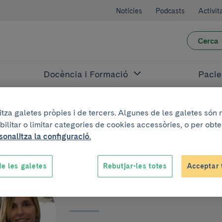
Notícies
Podcasts
Activit
Cerca
Docència i Formació
Pacie
litza galetes pròpies i de tercers. Algunes de les galetes són
bilitar o limitar categories de cookies accessòries, o per obt
sonalitza la configuració.
e les galetes
Rebutjar-les totes
Acceptar 
Ariadna Farré