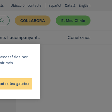
ats
Ubicació i contacte
Español
Català
English
COL·LABORA
El Meu Clínic
nts i acompanyants
Coneix-nos
 necessàries per
enir més
totes les galetes