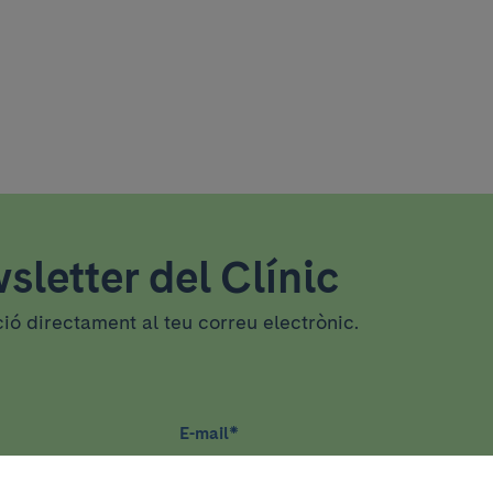
sletter del Clínic
ció directament al teu correu electrònic.
E-mail
*