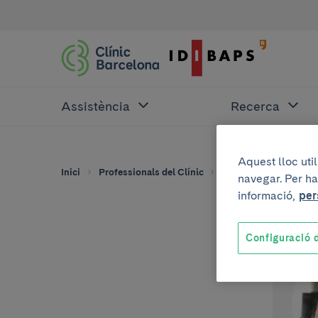
Assistència
Recerca
Aquest lloc uti
Inici
Professionals del Clínic
Ariadna Farré
navegar. Per ha
informació,
per
Configuració d