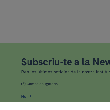
Subscriu-te a la New
Rep les últimes notícies de la nostra institu
(*) Camps obligatoris
Nom
*