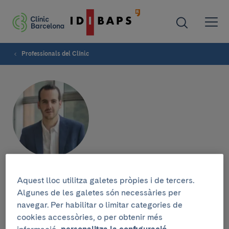
Professionals del Clínic
Daniel Sanín-Ramírez
Aquest lloc utilitza galetes pròpies i de tercers.
Algunes de les galetes són necessàries per
navegar. Per habilitar o limitar categories de
cookies accessòries, o per obtenir més
Grup de recerca