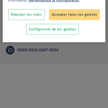
informació,
personalitza la configuració.
Medicina fetal i perinatal
Rebutjar-les totes
Acceptar totes les galetes
PRE-DOCTORAL RESEARCHER (R1)
Configuració de les galetes
dsaninr@clinic.cat
0000-0002-2067-2504