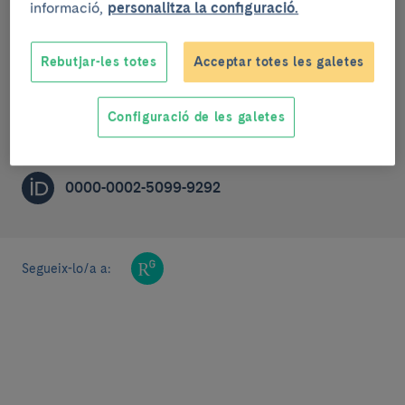
informació,
personalitza la configuració.
Teràpia gènica i càncer
Rebutjar-les totes
Acceptar totes les galetes
PRE-DOCTORAL RESEARCHER (R1)
Configuració de les galetes
estranyi@recerca.clinic.cat
0000-0002-5099-9292
Segueix-lo/a a: