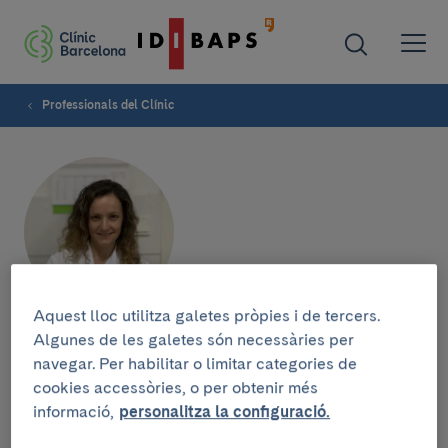
Professionals del Clínic
Aquest lloc utilitza galetes pròpies i de tercers.
Georgina Feixas Orellana
Algunes de les galetes són necessàries per
navegar. Per habilitar o limitar categories de
cookies accessòries, o per obtenir més
SERVEI DE GINECOLOGIA
informació,
personalitza la configuració.
Infermera