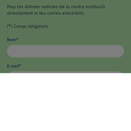
Rep les últimes notícies de la nostra institució
directament al teu correu electrònic.
(*) Camps obligatoris
Nom
*
E-mail
*
He llegit i accepto
la política de privacitat
*
Enviar