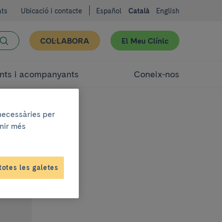
ats
Ubicació i contacte
Español
Català
English
COL·LABORA
El Meu Clínic
nts i acompanyants
Coneix-nos
 necessàries per
enir més
totes les galetes