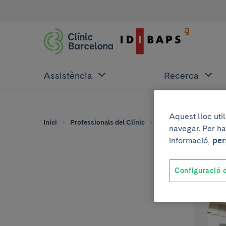
Assistència
Recerca
Aquest lloc uti
Inici
Professionals del Clínic
Guillem Soy
navegar. Per ha
informació,
per
Configuració d