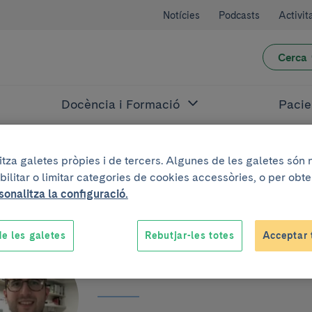
Notícies
Podcasts
Activit
Cerca
Docència i Formació
Pacie
litza galetes pròpies i de tercers. Algunes de les galetes són
bilitar o limitar categories de cookies accessòries, o per obt
sonalitza la configuració.
e les galetes
Rebutjar-les totes
Acceptar 
Guillem Soy