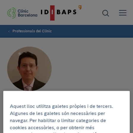
Professionals del Clínic
Henry Nelson Cordova
Aquest lloc utilitza galetes pròpies i de tercers.
Guevara
Algunes de les galetes són necessàries per
navegar. Per habilitar o limitar categories de
cookies accessòries, o per obtenir més