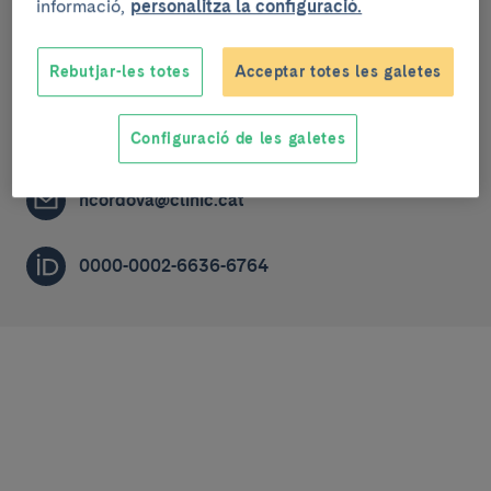
informació,
personalitza la configuració.
Grup de recerca
Rebutjar-les totes
Acceptar totes les galetes
Oncologia gastrointestinal i pancreàtica
ACCREDITED RESEARCHER (R3A)
Configuració de les galetes
hcordova@clinic.cat
0000-0002-6636-6764