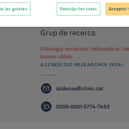
Neuropatòleg (Banc de Teixits
e les galetes
Rebutjar-les totes
Acceptar 
Neurològics)
Grup de recerca
Patologia molecular inflamatòria i d
tumors sòlids
ACCREDITED RESEARCHER (R3A)
ialdecoa@clinic.cat
0000-0001-5774-7453