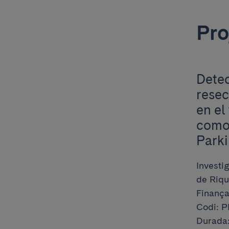
Pro
Detec
resec
en el
como
Park
Investi
de Riqu
Finançad
Codi: 
Durada: