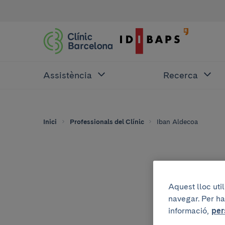
Assistència
Recerca
Inici
Professionals del Clínic
Iban Aldecoa
Aquest lloc uti
navegar. Per ha
informació,
per