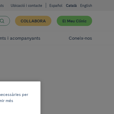
ats
Ubicació i contacte
Español
Català
English
COL·LABORA
El Meu Clínic
nts i acompanyants
Coneix-nos
 necessàries per
enir més