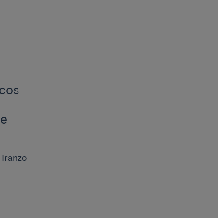
icos
de
 Iranzo