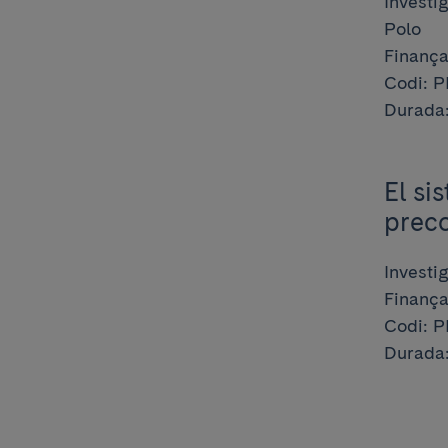
Investi
Polo
Finançad
Codi: P
Durada:
El si
preco
Investi
Finançad
Codi: P
Durada: