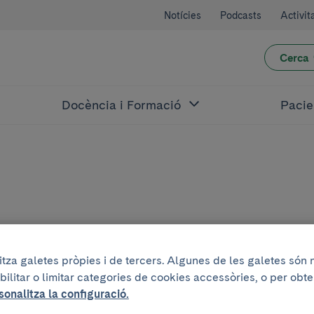
Notícies
Podcasts
Activit
Cerca
Docència i Formació
Pacie
Iban Aldecoa
litza galetes pròpies i de tercers. Algunes de les galetes són
bilitar o limitar categories de cookies accessòries, o per obt
sonalitza la configuració.
NEUROPATÒLEG