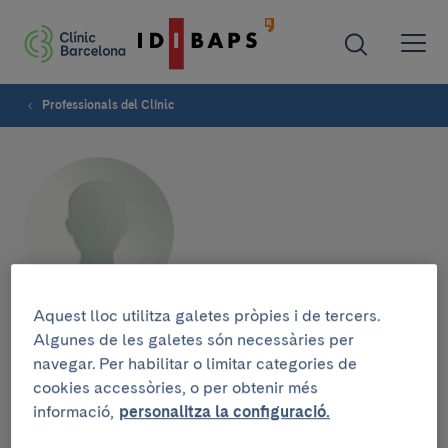
Professionals del Clínic
Aquest lloc utilitza galetes pròpies i de tercers.
Inés Hilker Salinas
Algunes de les galetes són necessàries per
navegar. Per habilitar o limitar categories de
cookies accessòries, o per obtenir més
SERVEI DE PSIQUIATRIA INFANTIL I JUVENIL
informació,
personalitza la configuració.
Psicòloga