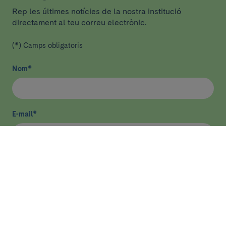
Rep les últimes notícies de la nostra institució
directament al teu correu electrònic.
(*) Camps obligatoris
Nom
*
E-mail
*
He llegit i accepto
la política de privacitat
*
Enviar