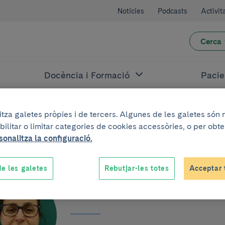
Notícies
Podcasts
Activit
Cerca
Docència i Formació
Pacie
litza galetes pròpies i de tercers. Algunes de les galetes són
bilitar o limitar categories de cookies accessòries, o per obt
sonalitza la configuració.
e les galetes
Rebutjar-les totes
Acceptar 
María Palomo