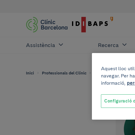
Assistència
Recerca
Aquest lloc uti
Inici
Professionals del Clínic
María Palomo
navegar. Per ha
informació,
per
Configuració d