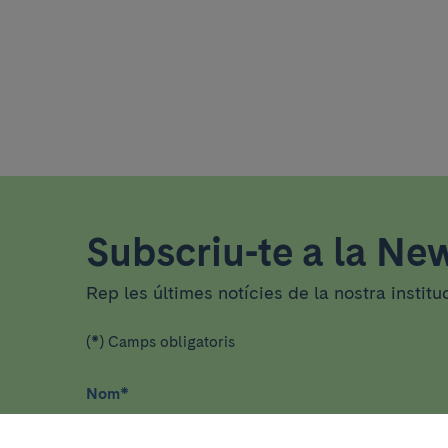
Subscriu-te a la New
Rep les últimes notícies de la nostra institu
(*) Camps obligatoris
Nom
*