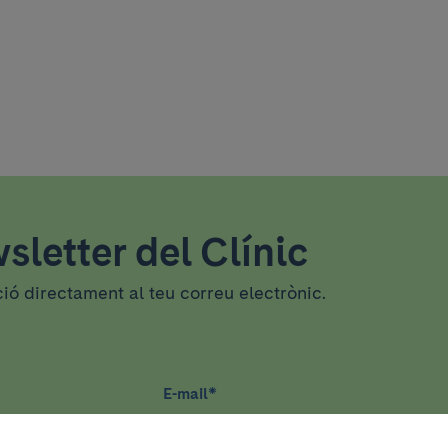
sletter del Clínic
ció directament al teu correu electrònic.
E-mail
*