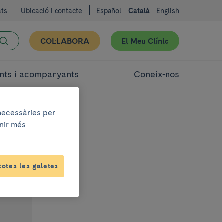
ats
Ubicació i contacte
Español
Català
English
COL·LABORA
El Meu Clínic
nts i acompanyants
Coneix-nos
 necessàries per
enir més
totes les galetes