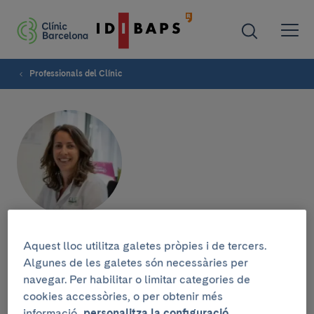
Professionals del Clínic
Marta Gallego
Aquest lloc utilitza galetes pròpies i de tercers.
Algunes de les galetes són necessàries per
SERVEI DE GASTROENTEROLOGIA
navegar. Per habilitar o limitar categories de
cookies accessòries, o per obtenir més
Infermera
informació,
personalitza la configuració.