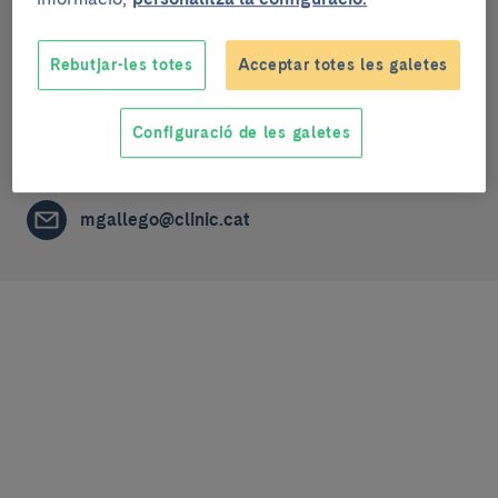
Grup de recerca
Rebutjar-les totes
Acceptar totes les galetes
Malaltia inflamatòria intestinal
Configuració de les galetes
NURSING STAFF
mgallego@clinic.cat