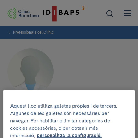
Professionals del Clínic
Mireia Diaz
Aquest lloc utilitza galetes pròpies i de tercers.
Algunes de les galetes són necessàries per
navegar. Per habilitar o limitar categories de
cookies accessòries, o per obtenir més
informació,
personalitza la configuració.
Grup de recerca