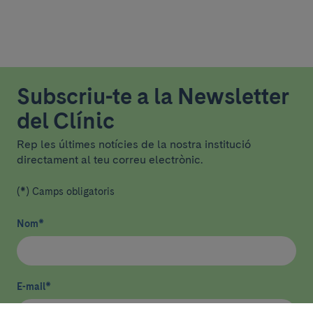
Subscriu-te a la Newsletter
del Clínic
Rep les últimes notícies de la nostra institució
directament al teu correu electrònic.
(*) Camps obligatoris
Nom
*
E-mail
*