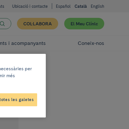
ats
Ubicació i contacte
Español
Català
English
COL·LABORA
El Meu Clínic
nts i acompanyants
Coneix-nos
 necessàries per
enir més
totes les galetes