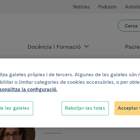
Notícies
Podcasts
Activit
Cerca
Docència i Formació
Pacie
litza galetes pròpies i de tercers. Algunes de les galetes són
bilitar o limitar categories de cookies accessòries, o per obt
sonalitza la configuració.
e les galetes
Rebutjar-les totes
Acceptar 
Raquel Albero