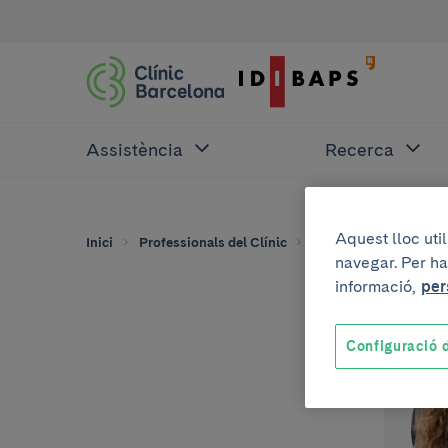
Assistència
Recerca
Aquest lloc uti
Inici
Professionals del Clínic
Raquel Albero
navegar. Per ha
informació,
per
Configuració d