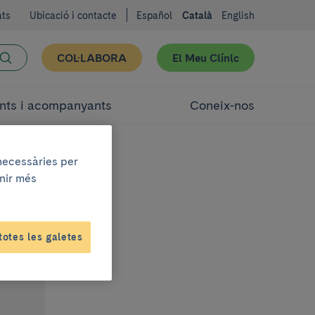
ats
Ubicació i contacte
Español
Català
English
COL·LABORA
El Meu Clínic
nts i acompanyants
Coneix-nos
 necessàries per
enir més
totes les galetes