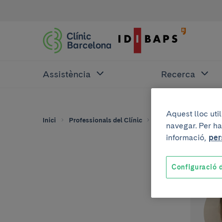
Assistència
Recerca
Aquest lloc uti
Inici
Professionals del Clínic
Sofia Sabaté-Fernand
navegar. Per ha
informació,
per
Configuració d