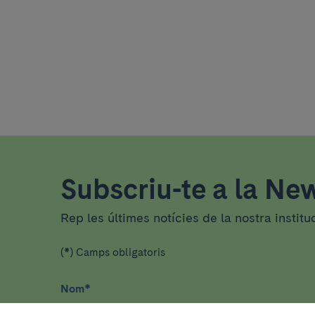
Subscriu-te a la New
Rep les últimes notícies de la nostra institu
(*) Camps obligatoris
Nom
*