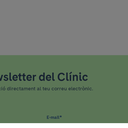
sletter del Clínic
ció directament al teu correu electrònic.
E-mail
*