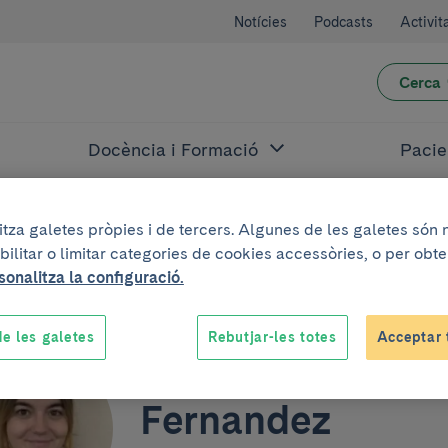
Notícies
Podcasts
Activit
Cerca
Docència i Formació
Pacie
litza galetes pròpies i de tercers. Algunes de les galetes són
ez
bilitar o limitar categories de cookies accessòries, o per obt
sonalitza la configuració.
e les galetes
Rebutjar-les totes
Acceptar 
Sofia Sabaté-
Fernandez