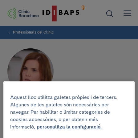
Professionals del Clínic
Aquest lloc utilitza galetes pròpies i de tercers.
Vanessa Vilas
Algunes de les galetes són necessàries per
navegar. Per habilitar o limitar categories de
cookies accessòries, o per obtenir més
SERVEI DE PSIQUIATRIA I PSICOLOGIA CLÍNICA
informació,
personalitza la configuració.
Psicòloga Clínica