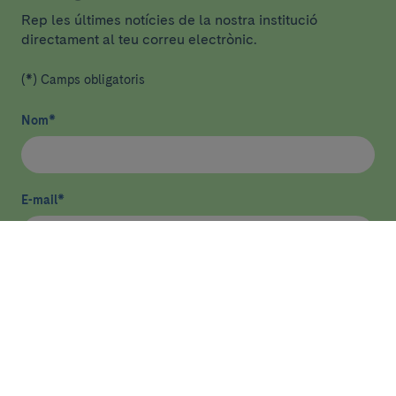
Rep les últimes notícies de la nostra institució
directament al teu correu electrònic.
(*) Camps obligatoris
Nom
*
E-mail
*
He llegit i accepto
la política de privacitat
*
Enviar