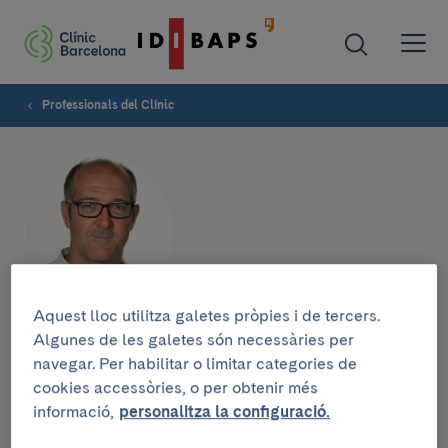
Professionals del Clínic
Aquest lloc utilitza galetes pròpies i de tercers.
Víctor Obach Baurier
Algunes de les galetes són necessàries per
navegar. Per habilitar o limitar categories de
cookies accessòries, o per obtenir més
SERVEI DE NEUROLOGIA
informació,
personalitza la configuració.
Neuròleg