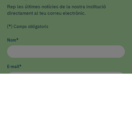
Rep les últimes notícies de la nostra institució
directament al teu correu electrònic.
(*) Camps obligatoris
Nom
*
E-mail
*
He llegit i accepto
la política de privacitat
*
Enviar