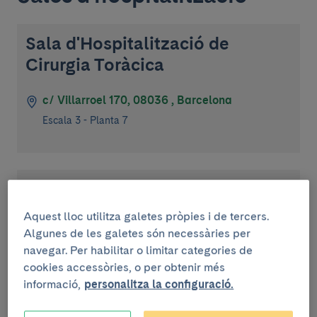
Sala d'Hospitalització de
Cirurgia Toràcica
c/ Villarroel 170, 08036 , Barcelona
Escala 3 - Planta 7
Unitat de Vigilància Intensiva
Respiratòria i de Cures
Aquest lloc utilitza galetes pròpies i de tercers.
Respiratòries Intermèdies (UVIR)
Algunes de les galetes són necessàries per
navegar. Per habilitar o limitar categories de
c/ Villarroel 170, 08036 , Barcelona
cookies accessòries, o per obtenir més
informació,
personalitza la configuració.
Escala 5 - Planta 7