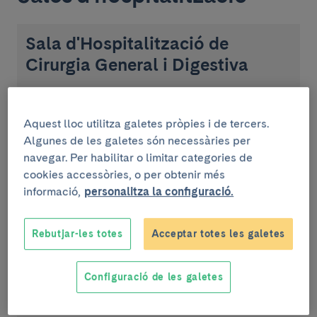
Sala d'Hospitalització de
Cirurgia General i Digestiva
c/ Villarroel 170, 08036 , Barcelona
Escala 9 - Planta 4
Aquest lloc utilitza galetes pròpies i de tercers.
Algunes de les galetes són necessàries per
navegar. Per habilitar o limitar categories de
cookies accessòries, o per obtenir més
Cures Intensives i Intermèdies de
informació,
personalitza la configuració.
l'ICMDM
Rebutjar-les totes
Acceptar totes les galetes
c/ Villarroel 170, 08036 , Barcelona
Escala 7 - Planta 3
Configuració de les galetes